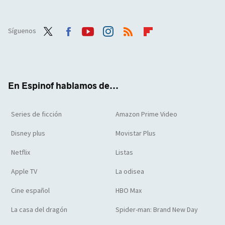
Síguenos
Twit
Face
Yout
Inst
RSS
Flip
ter
boo
ube
agra
boar
k
m
d
En Espinof hablamos de...
Series de ficción
Amazon Prime Video
Disney plus
Movistar Plus
Netflix
Listas
Apple TV
La odisea
Cine español
HBO Max
La casa del dragón
Spider-man: Brand New Day