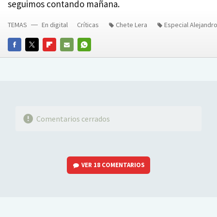
seguimos contando mañana.
TEMAS
En digital
Críticas
Chete Lera
Especial Alejand
FACEBOOK
TWITTER
FLIPBOARD
E-
WHATSAPP
MAIL
Comentarios cerrados
VER
18 COMENTARIOS