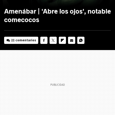
Amenábar | 'Abre los ojos', notable
comecocos
21 comentarios
FACEBOOK
TWITTER
FLIPBOARD
E-
WHATSAPP
MAIL