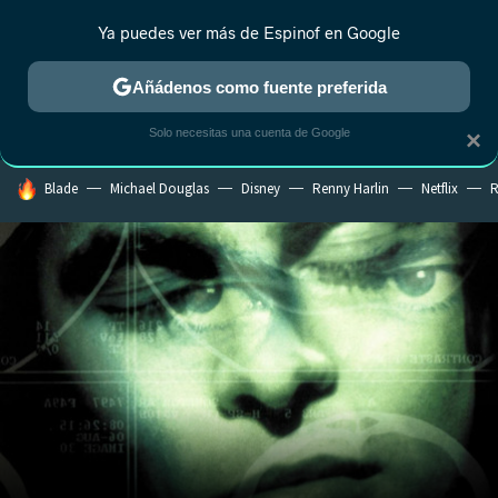
Ya puedes ver más de Espinof en Google
CRÍTICA
ESTRENOS
REALITY
ANIME
RANKINGS CINE
RA
Añádenos como fuente preferida
Solo necesitas una cuenta de Google
×
HOY SE HABLA DE
Blade
Michael Douglas
Disney
Renny Harlin
Netflix
R