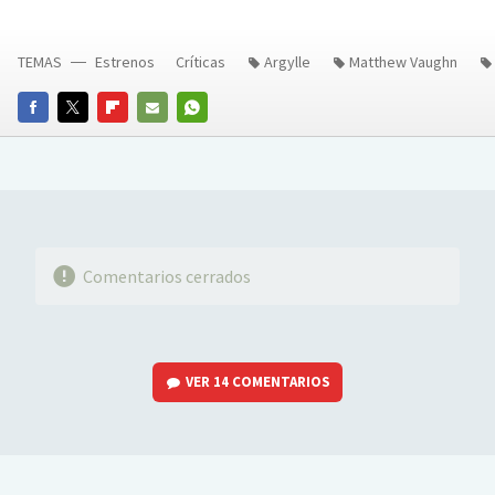
TEMAS
Estrenos
Críticas
Argylle
Matthew Vaughn
FACEBOOK
TWITTER
FLIPBOARD
E-
WHATSAPP
MAIL
Comentarios cerrados
VER
14 COMENTARIOS