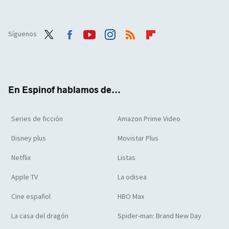
Síguenos
Twit
Face
Yout
Inst
RSS
Flip
ter
boo
ube
agra
boar
k
m
d
En Espinof hablamos de...
Series de ficción
Amazon Prime Video
Disney plus
Movistar Plus
Netflix
Listas
Apple TV
La odisea
Cine español
HBO Max
La casa del dragón
Spider-man: Brand New Day