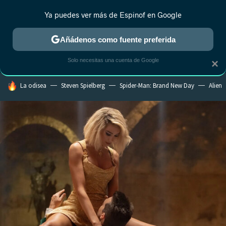
Ya puedes ver más de Espinof en Google
CRÍTICA
ESTRENOS
REALITY
ANIME
RANKINGS CINE
RA
Añádenos como fuente preferida
Solo necesitas una cuenta de Google
×
HOY SE HABLA DE
La odisea
Steven Spielberg
Spider-Man: Brand New Day
Alien