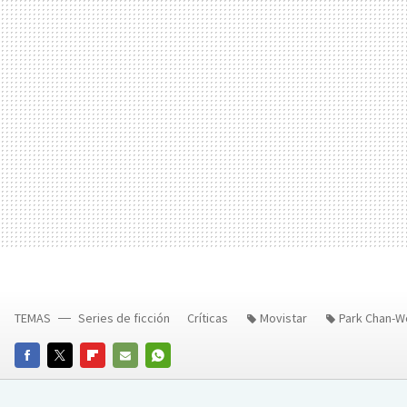
TEMAS
Series de ficción
Críticas
Movistar
Park Chan-
FACEBOOK
TWITTER
FLIPBOARD
E-
WHATSAPP
MAIL