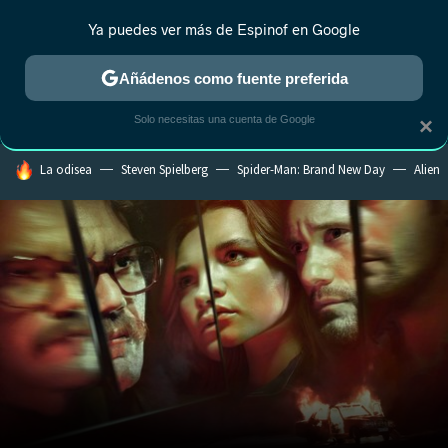
Ya puedes ver más de Espinof en Google
CRÍTICA
ESTRENOS
REALITY
ANIME
RANKINGS CINE
RA
Añádenos como fuente preferida
Solo necesitas una cuenta de Google
×
HOY SE HABLA DE
La odisea
Steven Spielberg
Spider-Man: Brand New Day
Alien