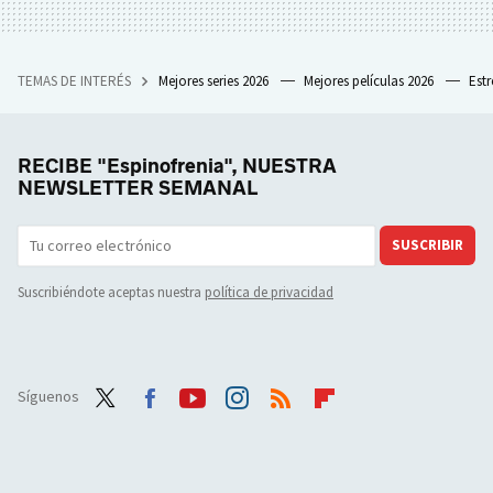
TEMAS DE INTERÉS
Mejores series 2026
Mejores películas 2026
Est
RECIBE "Espinofrenia", NUESTRA
NEWSLETTER SEMANAL
SUSCRIBIR
Suscribiéndote aceptas nuestra
política de privacidad
Síguenos
Twit
Face
Yout
Inst
RSS
Flip
ter
boo
ube
agra
boar