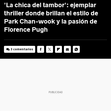
'La chica del tambor': ejemplar
thriller donde brillan el estilo de
Park Chan-wook y la pasión de
Florence Pugh
3 comentarios
FACEBOOK
TWITTER
FLIPBOARD
E-
WHATSAPP
MAIL