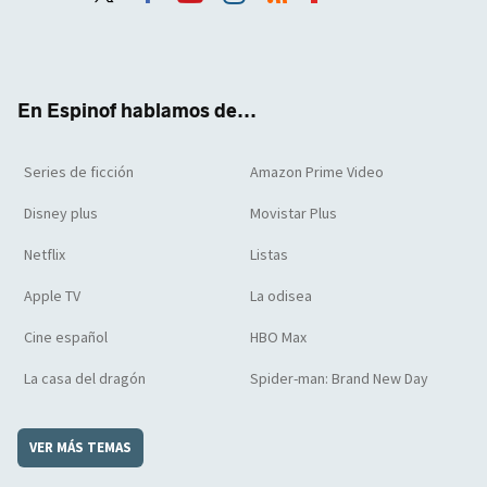
Twit
Face
Yout
Inst
RSS
Flip
ter
boo
ube
agra
boar
k
m
d
En Espinof hablamos de...
Series de ficción
Amazon Prime Video
Disney plus
Movistar Plus
Netflix
Listas
Apple TV
La odisea
Cine español
HBO Max
La casa del dragón
Spider-man: Brand New Day
VER MÁS TEMAS