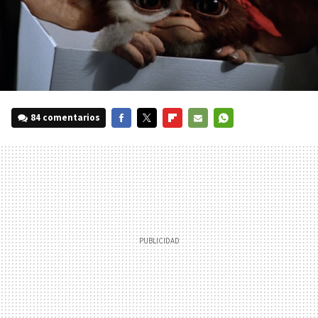
84 comentarios
FACEBOOK
TWITTER
FLIPBOARD
E-
WHATSAPP
MAIL