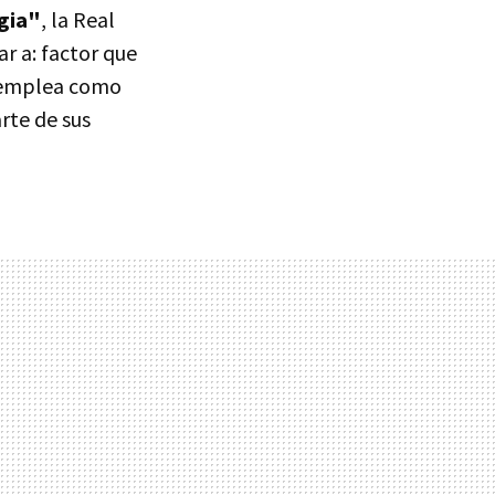
gia"
, la Real
ar a: factor que
d emplea como
rte de sus