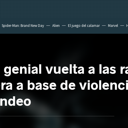
Spider-Man: Brand New Day
Alien
El juego del calamar
Marvel
H
genial vuelta a las r
a a base de violenci
ondeo