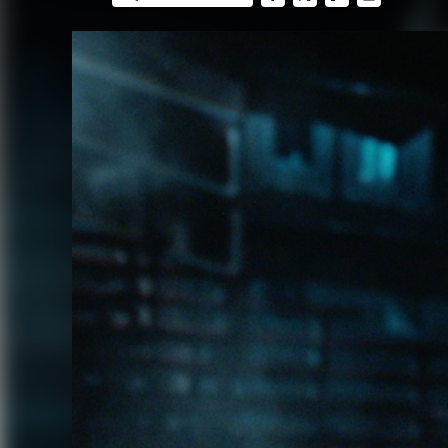
FACEBOOK
TWITTER
FLIPBOARD
E-
MAIL