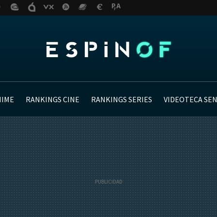
NIME
RANKINGS CINE
RANKINGS SERIES
VIDEOTECA SE