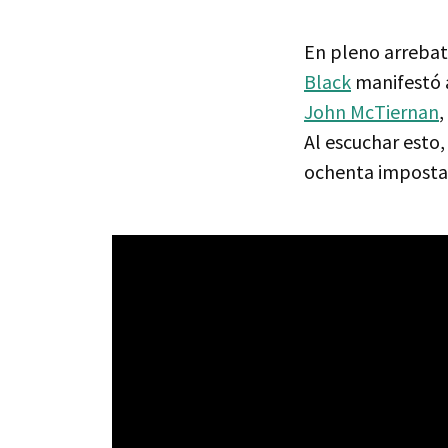
En pleno arrebat
Black
manifestó 
John McTiernan
,
Al escuchar esto
ochenta impostad