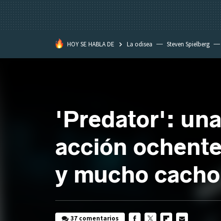
HOY SE HABLA DE
La odisea
Steven Spielberg
Star Wars
'Predator': una 
acción ochenter
y mucho cach
37 comentarios