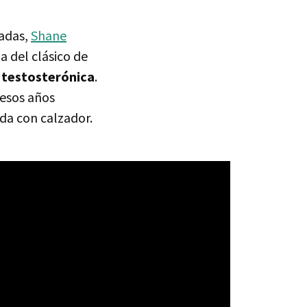
cadas,
Shane
la del clásico de
s testosterónica
.
 esos años
da con calzador.