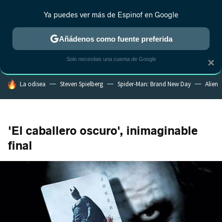
Ya puedes ver más de Espinof en Google
MENÚ
NUEVO
Añádenos como fuente preferida
CRÍTICA
ESTRENOS
REALITY
ANIME
RANKINGS CINE
RA
Solo necesitas una cuenta de Google
×
HOY SE HABLA DE
La odisea
Steven Spielberg
Spider-Man: Brand New Day
Alien
'El caballero oscuro', inimaginable
final