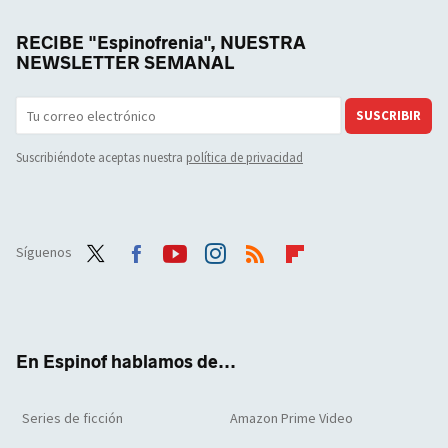
RECIBE "Espinofrenia", NUESTRA
NEWSLETTER SEMANAL
SUSCRIBIR
Suscribiéndote aceptas nuestra
política de privacidad
Síguenos
Twit
Face
Yout
Inst
RSS
Flip
ter
boo
ube
agra
boar
k
m
d
En Espinof hablamos de...
Series de ficción
Amazon Prime Video