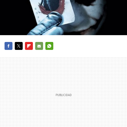
FACEBOOK
TWITTER
FLIPBOARD
E-
WHATSAPP
MAIL