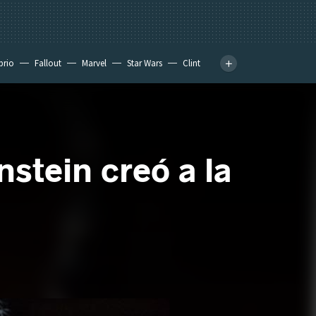
prio
Fallout
Marvel
Star Wars
Clint
nstein creó a la