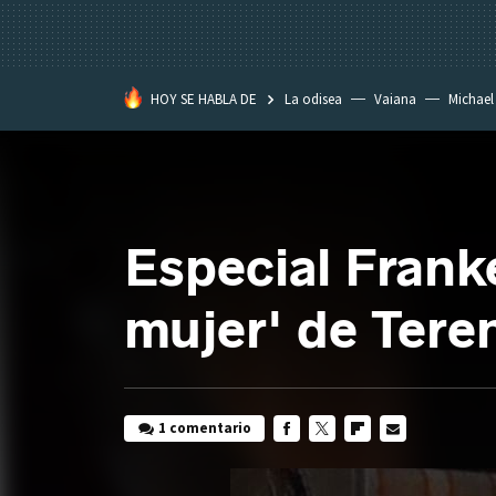
HOY SE HABLA DE
La odisea
Vaiana
Michael
Eastwood
Especial Franke
mujer' de Tere
1 comentario
FACEBOOK
TWITTER
FLIPBOARD
E-
MAIL