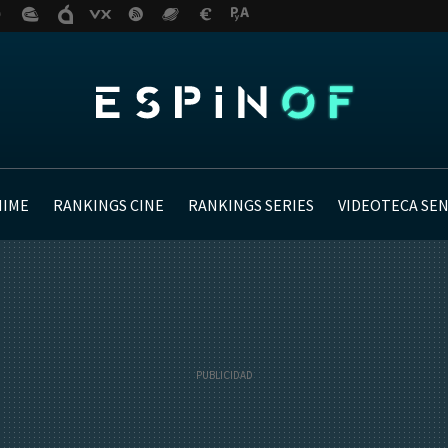
NIME
RANKINGS CINE
RANKINGS SERIES
VIDEOTECA SE