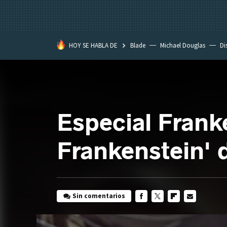
HOY SE HABLA DE
Blade
Michael Douglas
Di
Especial Franke
Frankenstein' 
Sin comentarios
FACEBOOK
TWITTER
FLIPBOARD
E-
MAIL