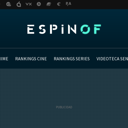
NIME
RANKINGS CINE
RANKINGS SERIES
VIDEOTECA SE