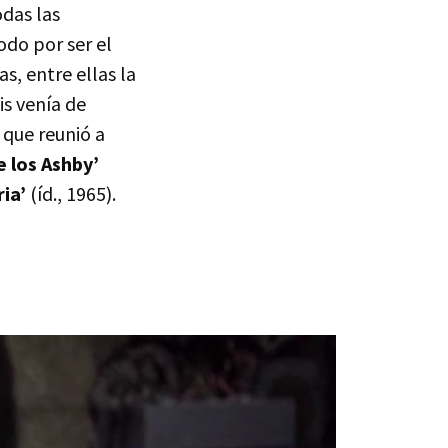
odas las
odo por ser el
, entre ellas la
is venía de
 que reunió a
e los Ashby’
ia’
(íd., 1965).