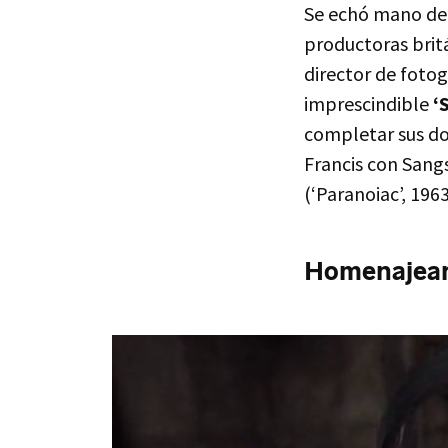
Se echó mano d
productoras britá
director de foto
imprescindible
‘
completar sus dos
Francis con Sangs
(‘Paranoiac’, 196
Homenajeand