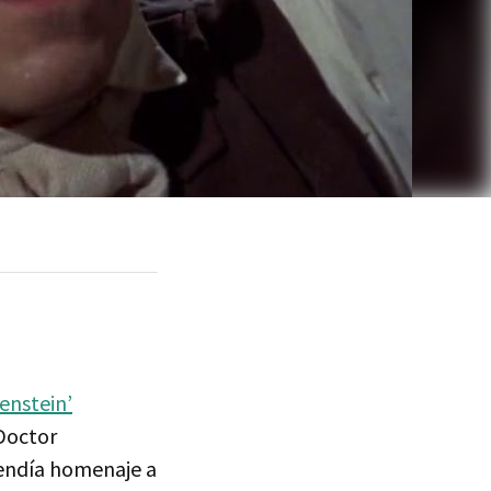
enstein’
 Doctor
rendía homenaje a