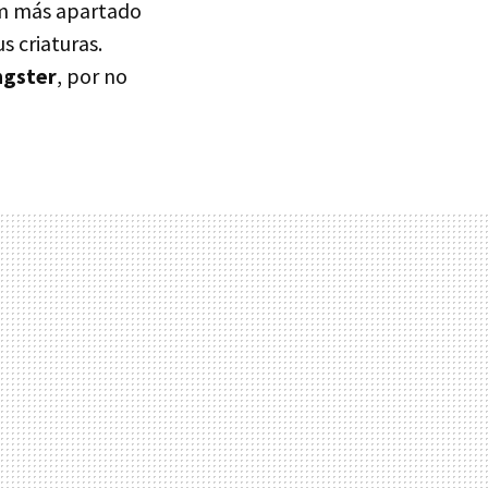
ilm más apartado
s criaturas.
ngster
, por no