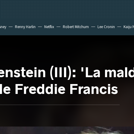
sney
Renny Harlin
Netflix
Robert Mitchum
Lee Cronin
Kaiju 
nstein (III): 'La mal
de Freddie Francis