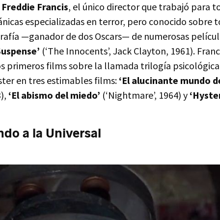
e
Freddie Francis
, el único director que trabajó para t
nicas especializadas en terror, pero conocido sobre t
grafía —ganador de dos Oscars— de numerosas películas
Suspense’
(‘The Innocents’, Jack Clayton, 1961). Franc
 primeros films sobre la llamada trilogía psicológica
ter en tres estimables films:
‘El alucinante mundo d
3),
‘El abismo del miedo’
(‘Nightmare’, 1964) y
‘Hyster
o a la Universal