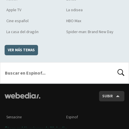
Apple TV
La odisea
Cine español
HBO Max
La casa del dragón
Spider-man: Brand New Day
VER MÁS TEMAS
BUSCA
SUBIR
Sensacine
Espinof
Otras publicaciones de Webedia