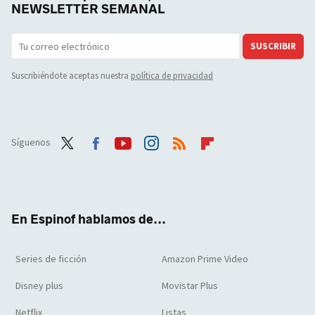
NEWSLETTER SEMANAL
SUSCRIBIR
Suscribiéndote aceptas nuestra
política de privacidad
Síguenos
Twit
Face
Yout
Inst
RSS
Flip
ter
boo
ube
agra
boar
k
m
d
En Espinof hablamos de...
Series de ficción
Amazon Prime Video
Disney plus
Movistar Plus
Netflix
Listas