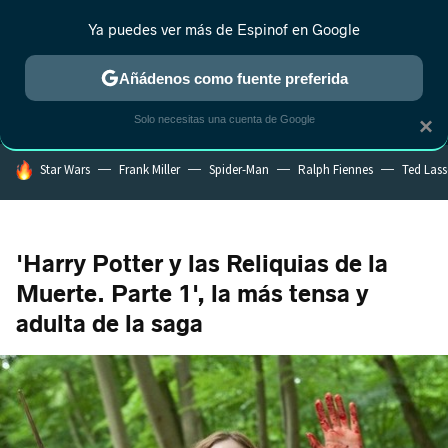
Ya puedes ver más de Espinof en Google
MENÚ
NUEVO
Añádenos como fuente preferida
CRÍTICA
ESTRENOS
REALITY
ANIME
RANKINGS CINE
RA
Solo necesitas una cuenta de Google
×
HOY SE HABLA DE
Star Wars
Frank Miller
Spider-Man
Ralph Fiennes
Ted Las
'Harry Potter y las Reliquias de la
Muerte. Parte 1', la más tensa y
adulta de la saga