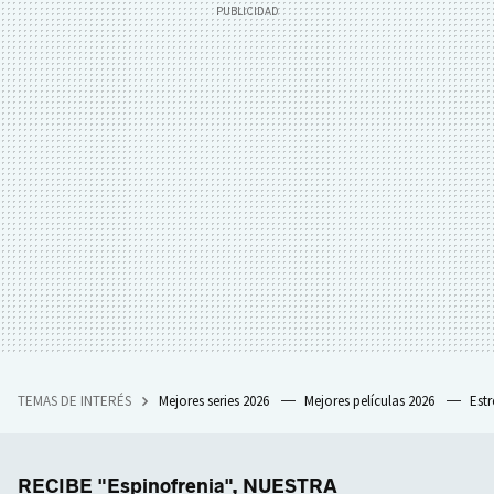
TEMAS DE INTERÉS
Mejores series 2026
Mejores películas 2026
Est
RECIBE "Espinofrenia", NUESTRA