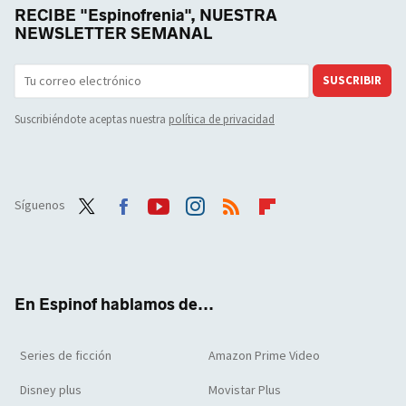
RECIBE "Espinofrenia", NUESTRA
NEWSLETTER SEMANAL
SUSCRIBIR
Suscribiéndote aceptas nuestra
política de privacidad
Síguenos
Twit
Face
Yout
Inst
RSS
Flip
ter
boo
ube
agra
boar
k
m
d
En Espinof hablamos de...
Series de ficción
Amazon Prime Video
Disney plus
Movistar Plus