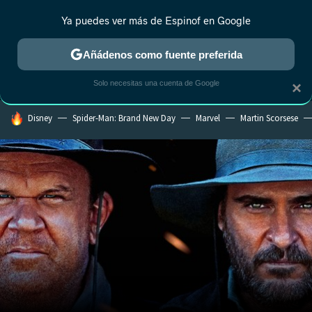
Ya puedes ver más de Espinof en Google
MENÚ
NUEVO
Añádenos como fuente preferida
CRÍTICA
ESTRENOS
REALITY
ANIME
RANKINGS CINE
RA
Solo necesitas una cuenta de Google
×
HOY SE HABLA DE
Disney
Spider-Man: Brand New Day
Marvel
Martin Scorsese