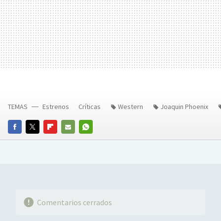
TEMAS
Estrenos
Críticas
Western
Joaquin Phoenix
FACEBOOK
TWITTER
FLIPBOARD
E-
WHATSAPP
MAIL
Comentarios cerrados