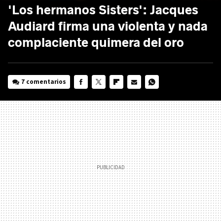
'Los hermanos Sisters': Jacques
Audiard firma una violenta y nada
complaciente quimera del oro
7 comentarios
FACEBOOK
TWITTER
FLIPBOARD
E-
WHATSAPP
MAIL