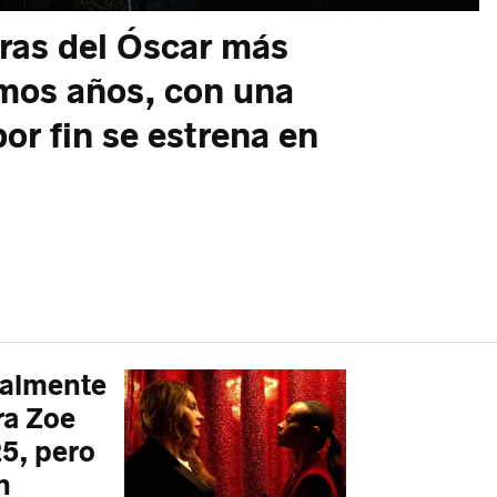
ras del Óscar más
imos años, con una
por fin se estrena en
talmente
ra Zoe
5, pero
n