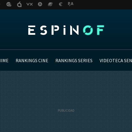
NIME
RANKINGS CINE
RANKINGS SERIES
VIDEOTECA SE