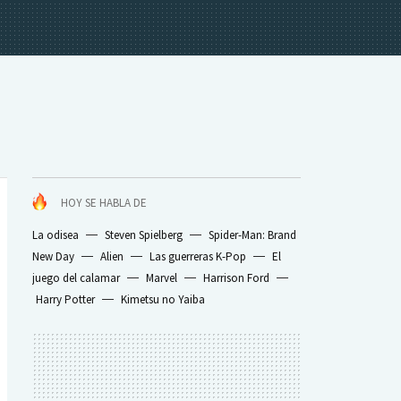
HOY SE HABLA DE
La odisea
Steven Spielberg
Spider-Man: Brand
New Day
Alien
Las guerreras K-Pop
El
juego del calamar
Marvel
Harrison Ford
Harry Potter
Kimetsu no Yaiba