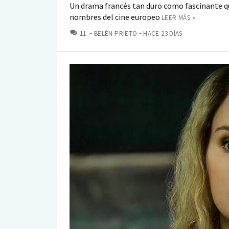
Un drama francés tan duro como fascinante qu
nombres del cine europeo
LEER MÁS »
COMENTARIOS
11
BELÉN PRIETO
HACE 23 DÍAS