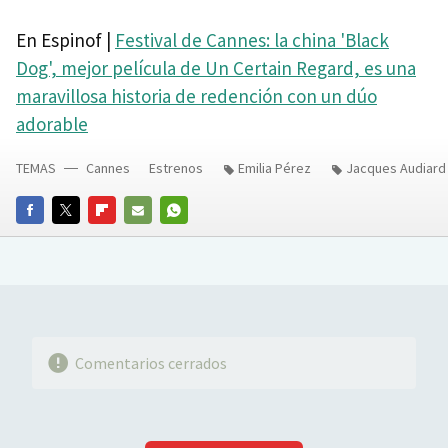
En Espinof |
Festival de Cannes: la china 'Black
Dog', mejor película de Un Certain Regard, es una
maravillosa historia de redención con un dúo
adorable
TEMAS
Cannes
Estrenos
Emilia Pérez
Jacques Audiard
FACEBOOK
TWITTER
FLIPBOARD
E-
WHATSAPP
MAIL
Comentarios cerrados