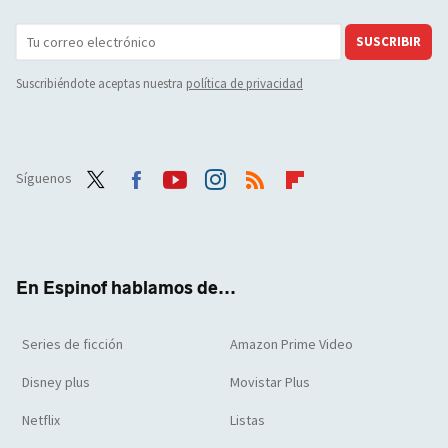
SUSCRIBIR
Suscribiéndote aceptas nuestra
política de privacidad
Síguenos
Twit
Face
Yout
Inst
RSS
Flip
ter
boo
ube
agra
boar
k
m
d
En Espinof hablamos de...
Series de ficción
Amazon Prime Video
Disney plus
Movistar Plus
Netflix
Listas