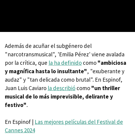
Además de acuñar el subgénero del
"narcotransmusical", 'Emilia Pérez' viene avalada
por la crítica, que
la ha definido
como
"ambiciosa
y magnífica hasta lo insultante"
, "exuberante y
audaz" y "tan delicada como brutal". En Espinof,
Juan Luis Caviaro
la describió
como
"un thriller
musical de lo más imprevisible, delirante y
festivo"
.
En Espinof |
Las mejores películas del Festival de
Cannes 2024