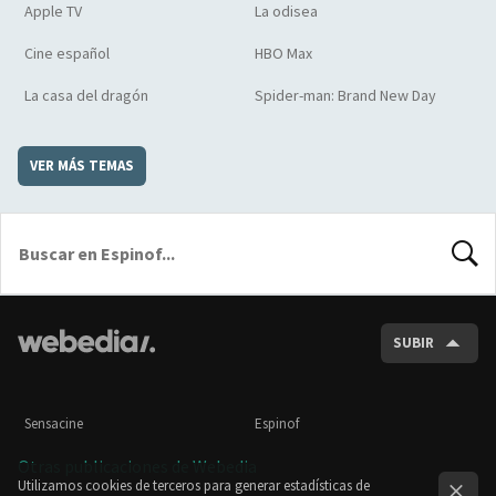
Apple TV
La odisea
Cine español
HBO Max
La casa del dragón
Spider-man: Brand New Day
VER MÁS TEMAS
BUSCA
SUBIR
Sensacine
Espinof
Otras publicaciones de Webedia
Utilizamos cookies de terceros para generar estadísticas de