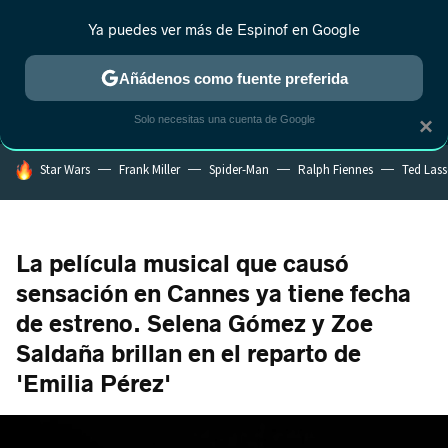
Ya puedes ver más de Espinof en Google
MENÚ
NUEVO
Añádenos como fuente preferida
CRÍTICA
ESTRENOS
REALITY
ANIME
RANKINGS CINE
RA
Solo necesitas una cuenta de Google
×
HOY SE HABLA DE
Star Wars
Frank Miller
Spider-Man
Ralph Fiennes
Ted Las
La película musical que causó
sensación en Cannes ya tiene fecha
de estreno. Selena Gómez y Zoe
Saldaña brillan en el reparto de
'Emilia Pérez'