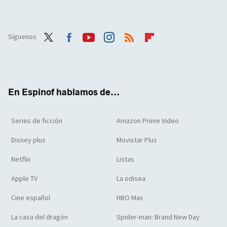
Síguenos
Twit
Face
Yout
Inst
RSS
Flip
ter
boo
ube
agra
boar
k
m
d
En Espinof hablamos de...
Series de ficción
Amazon Prime Video
Disney plus
Movistar Plus
Netflix
Listas
Apple TV
La odisea
Cine español
HBO Max
La casa del dragón
Spider-man: Brand New Day