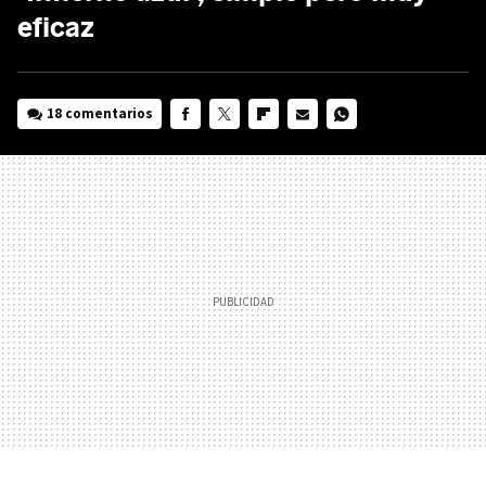
eficaz
18 comentarios
FACEBOOK
TWITTER
FLIPBOARD
E-
WHATSAPP
MAIL