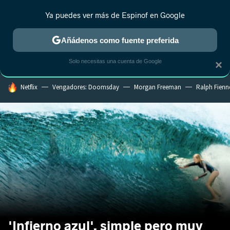
Ya puedes ver más de Espinof en Google
MENÚ
NUEVO
Añádenos como fuente preferida
CRÍTICA
ESTRENOS
REALITY
ANIME
RANKINGS CINE
RA
Solo necesitas una cuenta de Google
×
HOY SE HABLA DE
Netflix
Vengadores: Doomsday
Morgan Freeman
Ralph Fienn
'Infierno azul', simple pero muy