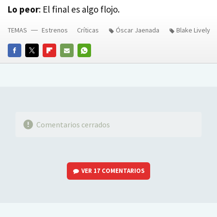
Lo peor
: El final es algo flojo.
TEMAS
Estrenos
Críticas
Óscar Jaenada
Blake Lively
FACEBOOK
TWITTER
FLIPBOARD
E-
WHATSAPP
MAIL
Comentarios cerrados
VER
17 COMENTARIOS