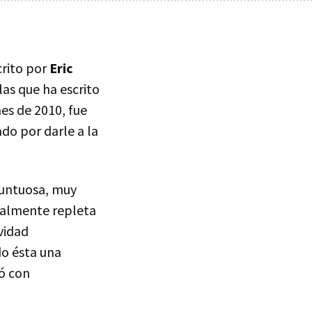
scrito por
Eric
ulas que ha escrito
nes de 2010, fue
do por darle a la
suntuosa, muy
uralmente repleta
vidad
do ésta una
ó con