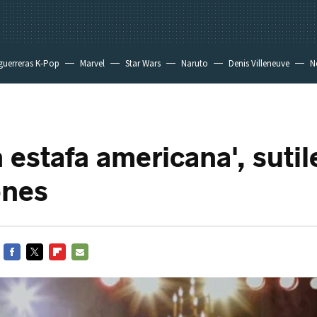
guerreras K-Pop
Marvel
Star Wars
Naruto
Denis Villeneuve
Ne
 estafa americana', sutil
ones
FACEBOOK
TWITTER
FLIPBOARD
E-
MAIL