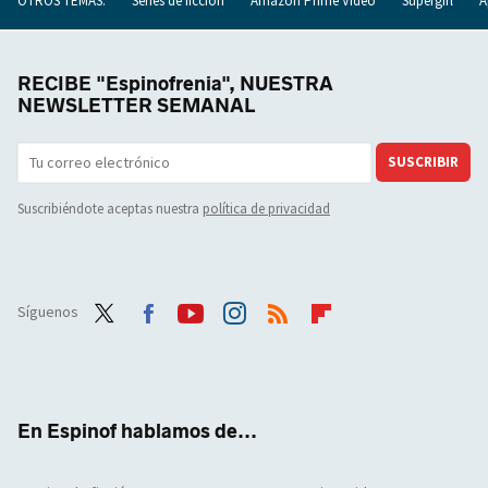
OTROS TEMAS:
Series de ficción
Amazon Prime Video
Supergirl
A
RECIBE "Espinofrenia", NUESTRA
NEWSLETTER SEMANAL
SUSCRIBIR
Suscribiéndote aceptas nuestra
política de privacidad
Síguenos
Twit
Face
Yout
Inst
RSS
Flip
ter
boo
ube
agra
boar
k
m
d
En Espinof hablamos de...