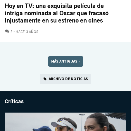
Hoy en TV: una exquisita película de
intriga nominada al Oscar que fracasó
injustamente en su estreno en cines
COMENTARIOS
8
HACE 3 AÑOS
MÁS ANTIGUAS
»
ARCHIVO DE NOTICIAS
Críticas