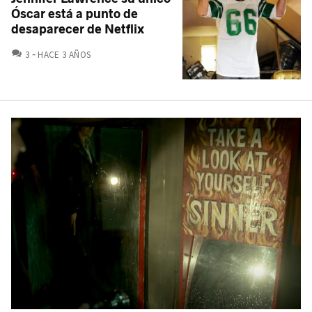
Óscar está a punto de
desaparecer de Netflix
COMENTARIOS
3
HACE 3 AÑOS