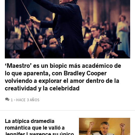
‘Maestro’ es un biopic más académico de
lo que aparenta, con Bradley Cooper
volviendo a explorar el amor dentro de la
creatividad y la celebridad
COMENTARIOS
1
HACE 3 AÑOS
La atípica dramedia
romántica que le valió a
Jennifer Lawrence su único