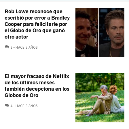
Rob Lowe reconoce que
escribió por error a Bradley
Cooper para felicitarle por
el Globo de Oro que ganó
otro actor
COMENTARIOS
2
HACE 3 AÑOS
El mayor fracaso de Netflix
de los últimos meses
también decepciona en los
Globos de Oro
COMENTARIOS
4
HACE 3 AÑOS