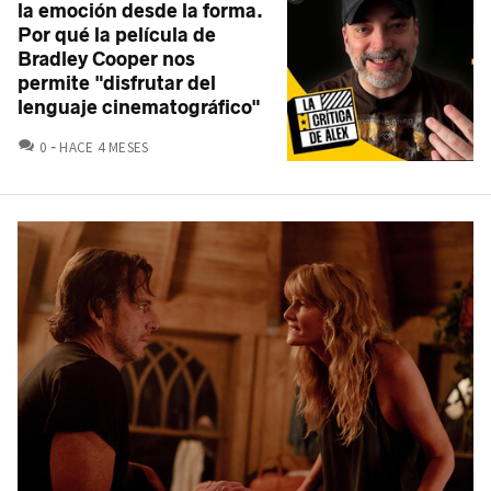
la emoción desde la forma.
Por qué la película de
Bradley Cooper nos
permite "disfrutar del
lenguaje cinematográfico"
COMENTARIOS
0
HACE 4 MESES