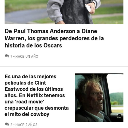
De Paul Thomas Anderson a Diane
Warren, los grandes perdedores de la
historia de los Oscars
COMENTARIOS
7
HACE UN AÑO
Es una de las mejores
películas de Clint
Eastwood de los últimos
años. En Netflix tenemos
una 'road movie'
crepuscular que desmonta
el mito del cowboy
COMENTARIOS
2
HACE 2 AÑOS