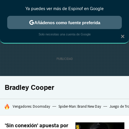
Ya puedes ver más de Espinof en Google
CRÍTICA
ESTRENOS
REALITY
ANIME
RANKINGS CINE
RA
Añádenos como fuente preferida
Solo necesitas una cuenta de Google
×
Bradley Cooper
HOY SE HABLA DE
Vengadores: Doomsday
Spider-Man: Brand New Day
Juego de Tr
'Sin conexión' apuesta por