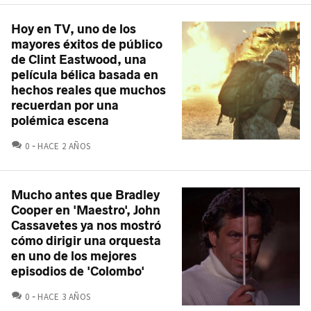
Hoy en TV, uno de los
mayores éxitos de público
de Clint Eastwood, una
película bélica basada en
hechos reales que muchos
recuerdan por una
polémica escena
COMENTARIOS
0
HACE 2 AÑOS
Mucho antes que Bradley
Cooper en 'Maestro', John
Cassavetes ya nos mostró
cómo dirigir una orquesta
en uno de los mejores
episodios de 'Colombo'
COMENTARIOS
0
HACE 3 AÑOS