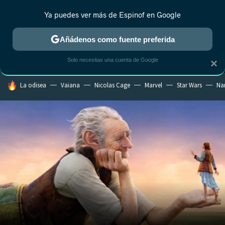
Ya puedes ver más de Espinof en Google
MENÚ
NUEVO
Añádenos como fuente preferida
CRÍTICA
ESTRENOS
REALITY
ANIME
RANKINGS CINE
RA
Solo necesitas una cuenta de Google
×
HOY SE HABLA DE
La odisea
Vaiana
Nicolas Cage
Marvel
Star Wars
Na