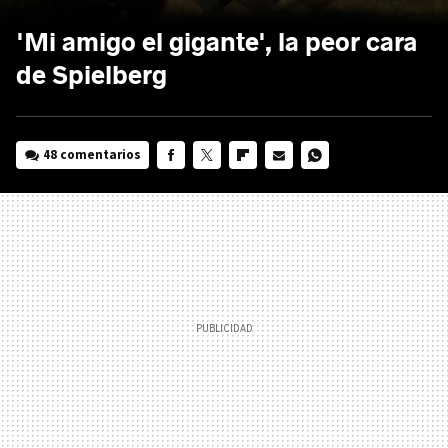
'Mi amigo el gigante', la peor cara
de Spielberg
48 comentarios
FACEBOOK
TWITTER
FLIPBOARD
E-
WHATSAPP
MAIL