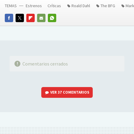
TEMAS
Estrenos
Críticas
Roald Dahl
The BFG
Mark
FACEBOOK
TWITTER
FLIPBOARD
E-
WHATSAPP
MAIL
Comentarios cerrados
VER
37 COMENTARIOS