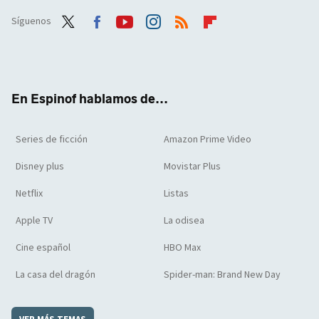
Síguenos
Twit
Face
Yout
Inst
RSS
Flip
ter
boo
ube
agra
boar
k
m
d
En Espinof hablamos de...
Series de ficción
Amazon Prime Video
Disney plus
Movistar Plus
Netflix
Listas
Apple TV
La odisea
Cine español
HBO Max
La casa del dragón
Spider-man: Brand New Day