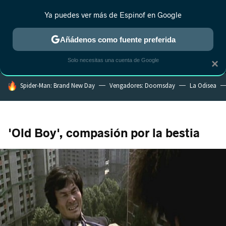
Ya puedes ver más de Espinof en Google
MENÚ
NUEVO
Añádenos como fuente preferida
CRÍTICA
ESTRENOS
REALITY
ANIME
RANKINGS CINE
RA
Solo necesitas una cuenta de Google
×
HOY SE HABLA DE
Spider-Man: Brand New Day
Vengadores: Doomsday
La Odisea
'Old Boy', compasión por la bestia