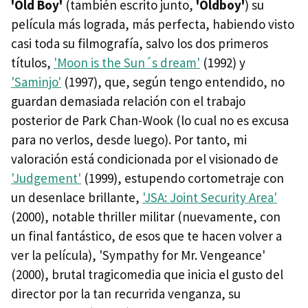
'Old Boy'
(también escrito junto,
'Oldboy'
) su
película más lograda, más perfecta, habiendo visto
casi toda su filmografía, salvo los dos primeros
títulos,
'Moon is the Sun´s dream'
(1992) y
'Saminjo'
(1997), que, según tengo entendido, no
guardan demasiada relación con el trabajo
posterior de Park Chan-Wook (lo cual no es excusa
para no verlos, desde luego). Por tanto, mi
valoración está condicionada por el visionado de
'Judgement'
(1999), estupendo cortometraje con
un desenlace brillante,
'JSA: Joint Security Area'
(2000), notable thriller militar (nuevamente, con
un final fantástico, de esos que te hacen volver a
ver la película), 'Sympathy for Mr. Vengeance'
(2000), brutal tragicomedia que inicia el gusto del
director por la tan recurrida venganza, su