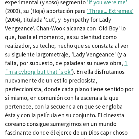
experimental (y soso) segmento
'If you were me'
(2003), su (floja) aportación para
'Three... Extremes'
(2004), titulada 'Cut', y 'Sympathy for Lady
Vengeance'. Chan-Wook alcanza con 'Old Boy' lo
que, hasta el momento, es su plenitud como
realizador, su techo; hecho que se constata al ver
su siguiente largometraje, 'Lady Vengeance' (y a
falta, por supuesto, de paladear su nueva obra,
'I
´m a cyborg but that´s ok'
). En ella disfrutamos
nuevamente de un estilo preciosista,
perfeccionista, donde cada plano tiene sentido por
sí mismo, en comunión con la escena a la que
pertenece, con la secuencia en que se engloba
ésta y con la película en su conjunto. El cineasta
coreano consigue sumergirnos en un mundo
fascinante donde él ejerce de un Dios caprichoso