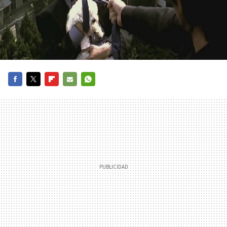
FACEBOOK
TWITTER
FLIPBOARD
E-
WHATSAPP
MAIL