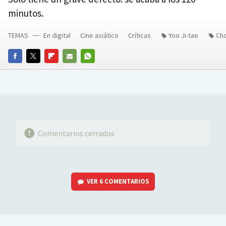
minutos.
TEMAS
En digital
Cine asiático
Críticas
Yoo Ji-tae
Cho
FACEBOOK
TWITTER
FLIPBOARD
E-
WHATSAPP
MAIL
Comentarios cerrados
VER
6 COMENTARIOS