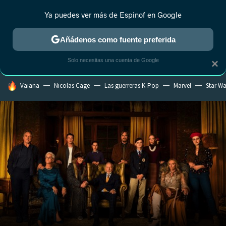
Ya puedes ver más de Espinof en Google
CRÍTICA
ESTRENOS
REALITY
ANIME
RANKINGS CINE
RA
Añádenos como fuente preferida
Solo necesitas una cuenta de Google
×
HOY SE HABLA DE
Vaiana
Nicolas Cage
Las guerreras K-Pop
Marvel
Star Wa