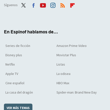
Síguenos
Twit
Face
Yout
Inst
RSS
Flip
ter
boo
ube
agra
boar
k
m
d
En Espinof hablamos de...
Series de ficción
Amazon Prime Video
Disney plus
Movistar Plus
Netflix
Listas
Apple TV
La odisea
Cine español
HBO Max
La casa del dragón
Spider-man: Brand New Day
VER MÁS TEMAS