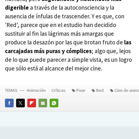
digerible
a través de la autoconsciencia y la
ausencia de ínfulas de trascender. Y es que, con
'Red', parece que en el estudio han decidido
sustituir al fin las lágrimas más amargas que
produce la desazón por las que brotan fruto de
las
carcajadas más puras y cómplices
; algo que, lejos
de lo que puede parecer a simple vista, es un logro
que sólo está al alcance del mejor cine.
TEMAS
Animación
Críticas
Pixar
Red
Cine de anim
FACEBOOK
TWITTER
FLIPBOARD
E-
WHATSAPP
MAIL