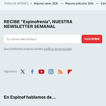
TEMAS DE INTERÉS
Mejores series 2026
Mejores películas 2026
Est
RECIBE "Espinofrenia", NUESTRA
NEWSLETTER SEMANAL
SUSCRIBIR
Suscribiéndote aceptas nuestra
política de privacidad
Síguenos
Twit
Face
Yout
Inst
RSS
Flip
ter
boo
ube
agra
boar
k
m
d
En Espinof hablamos de...