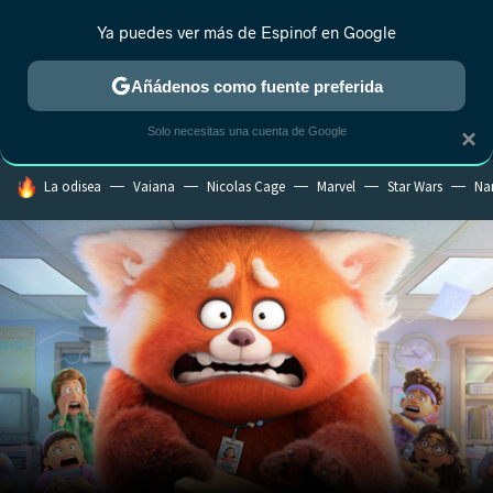
Ya puedes ver más de Espinof en Google
MENÚ
NUEVO
Añádenos como fuente preferida
CRÍTICA
ESTRENOS
REALITY
ANIME
RANKINGS CINE
RA
Solo necesitas una cuenta de Google
×
HOY SE HABLA DE
La odisea
Vaiana
Nicolas Cage
Marvel
Star Wars
Na