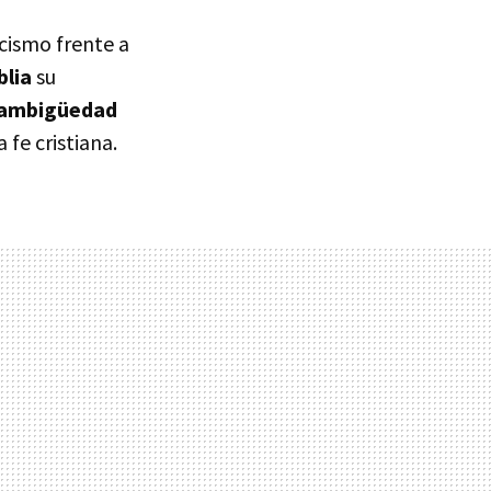
cismo frente a
blia
su
a ambigüedad
 fe cristiana.