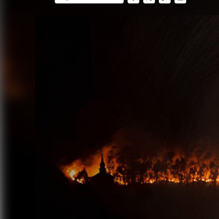
FACEBOOK
TWITTER
FLIPBOARD
E-
MAIL