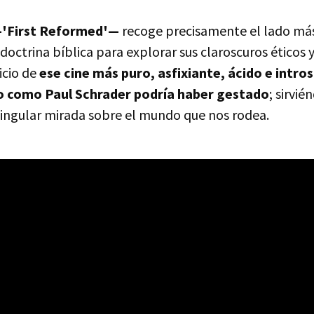
—'First Reformed'—
recoge precisamente el lado má
 doctrina bíblica para explorar sus claroscuros éticos
icio de
ese cine más puro, asfixiante, ácido e intro
o como Paul Schrader podría haber gestado
; sirvi
ngular mirada sobre el mundo que nos rodea.