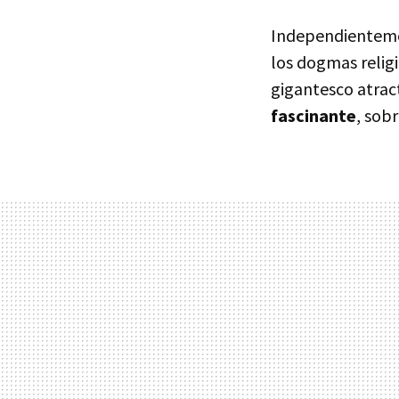
Independientemen
los dogmas relig
gigantesco atrac
fascinante
, sobr