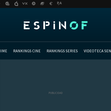
NIME
RANKINGS CINE
RANKINGS SERIES
VIDEOTECA SE