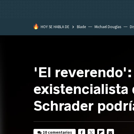
HOY SE HABLA DE
Blade
Michael Douglas
Di
'El reverendo':
existencialist
Schrader podrí
10 comentarios