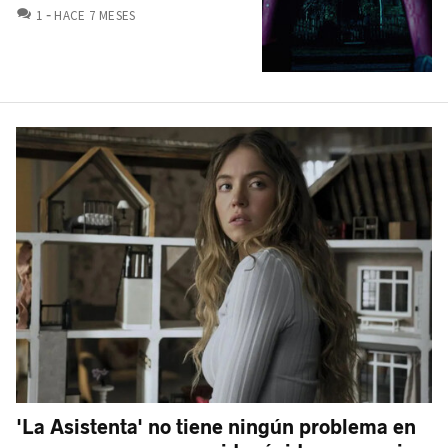
COMENTARIOS
1
HACE 7 MESES
'La Asistenta' no tiene ningún problema en