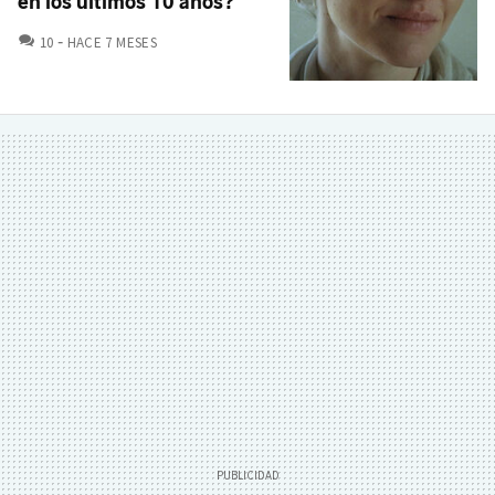
en los últimos 10 años?"
COMENTARIOS
10
HACE 7 MESES