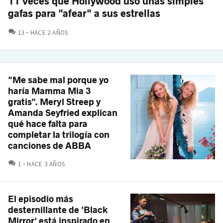
11 veces que Hollywood usó unas simples
gafas para "afear" a sus estrellas
COMENTARIOS
13
HACE 2 AÑOS
"Me sabe mal porque yo
haría Mamma Mia 3
gratis". Meryl Streep y
Amanda Seyfried explican
qué hace falta para
completar la trilogía con
canciones de ABBA
COMENTARIOS
1
HACE 3 AÑOS
El episodio más
desternillante de 'Black
Mirror' está inspirado en