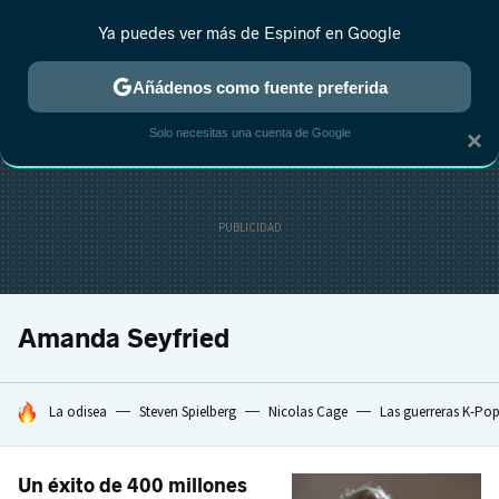
Ya puedes ver más de Espinof en Google
CRÍTICA
ESTRENOS
REALITY
ANIME
RANKINGS CINE
RA
Añádenos como fuente preferida
Solo necesitas una cuenta de Google
×
Amanda Seyfried
HOY SE HABLA DE
La odisea
Steven Spielberg
Nicolas Cage
Las guerreras K-Po
Un éxito de 400 millones