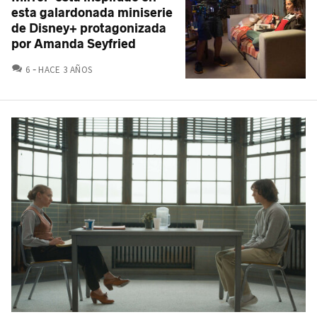
esta galardonada miniserie
de Disney+ protagonizada
por Amanda Seyfried
COMENTARIOS
6
HACE 3 AÑOS