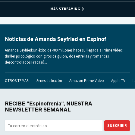
MÁS STREAMING
Noticias de Amanda Seyfried en Espinof
Amanda Seyfried:Un éxito de 400 millones hace su llegada a Prime Video:
thriller psicológico con giros de guion, dos estrellas y romances
descontrolados.Fracasó...
OTROS TEMAS:
Series de ficción
Amazon Prime Video
Apple TV
L
RECIBE "Espinofrenia", NUESTRA
NEWSLETTER SEMANAL
SUSCRIBIR