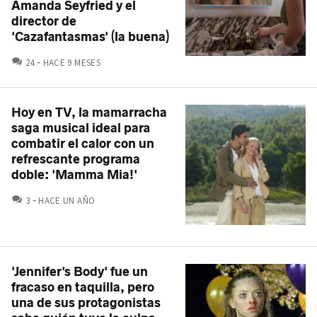
Amanda Seyfried y el
director de
'Cazafantasmas' (la buena)
COMENTARIOS
24
HACE 9 MESES
Hoy en TV, la mamarracha
saga musical ideal para
combatir el calor con un
refrescante programa
doble: 'Mamma Mia!'
COMENTARIOS
3
HACE UN AÑO
'Jennifer's Body' fue un
fracaso en taquilla, pero
una de sus protagonistas