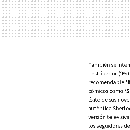
También se intent
destripador (
‘Es
recomendable
‘
cómicos como
‘S
éxito de sus nove
auténtico Sherloc
versión televisi
los seguidores de