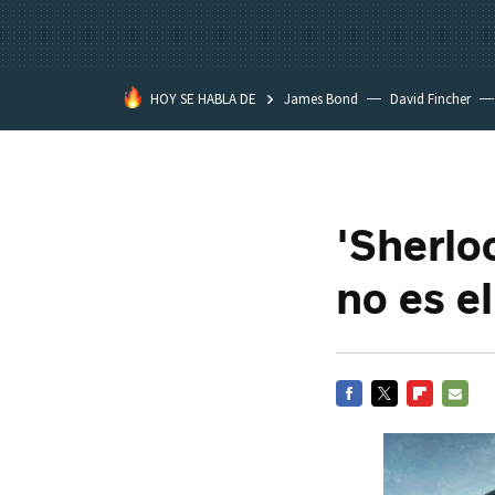
HOY SE HABLA DE
James Bond
David Fincher
Piece
Assassination Classroo
'Sherlo
no es el
FACEBOOK
TWITTER
FLIPBOARD
E-
MAIL