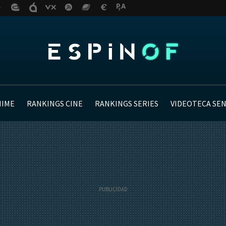
NIME
RANKINGS CINE
RANKINGS SERIES
VIDEOTECA SE