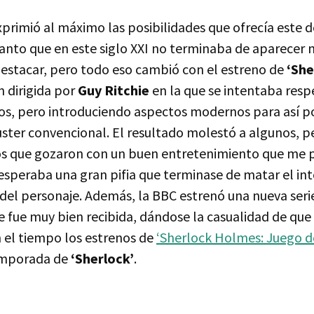
exprimió al máximo las posibilidades que ofrecía este 
nto que en este siglo
XXI
no terminaba de aparecer n
destacar, pero todo eso cambió con el estreno de
‘She
n dirigida por
Guy Ritchie
en la que se intentaba respe
os, pero introduciendo aspectos modernos para así p
ter convencional. El resultado molestó a algunos, p
os que gozaron con un buen entretenimiento que me p
esperaba una gran pifia que terminase de matar el int
del personaje. Además, la
BBC
estrenó una nueva serie
 fue muy bien recibida, dándose la casualidad de qu
n el tiempo los estrenos de
‘Sherlock Holmes: Juego 
emporada de
‘Sherlock’
.