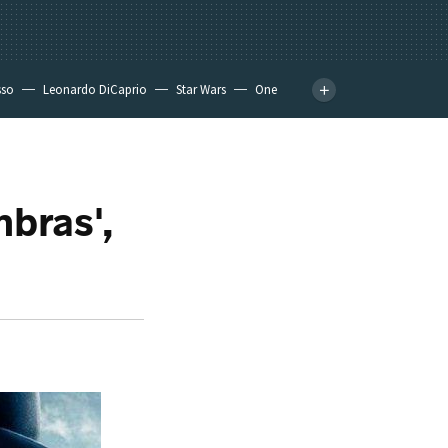
sso
Leonardo DiCaprio
Star Wars
One
bras',