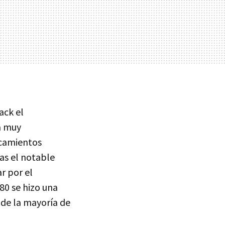
ack el
la muy
rcamientos
ras el notable
r por el
80 se hizo una
 de la mayoría de