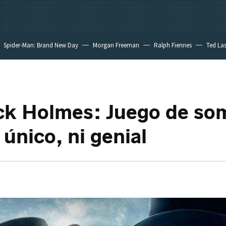
Spider-Man: Brand New Day
Morgan Freeman
Ralph Fiennes
Ted La
m
ck Holmes: Juego de som
 único, ni genial