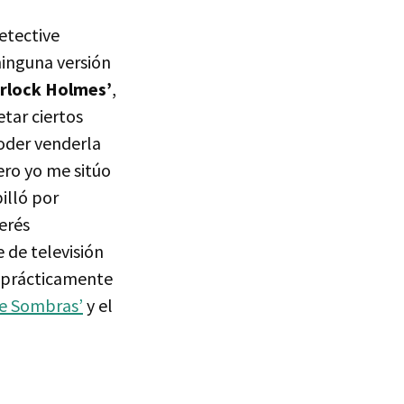
detective
inguna versión
rlock Holmes’
,
tar ciertos
oder venderla
ero yo me sitúo
illó por
erés
 de televisión
e prácticamente
de Sombras’
y el