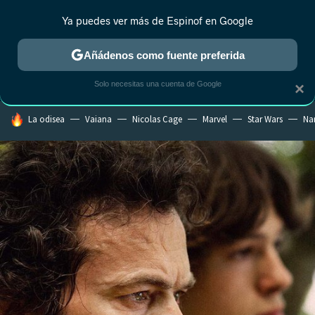
Ya puedes ver más de Espinof en Google
CRÍTICA
ESTRENOS
REALITY
ANIME
RANKINGS CINE
RA
Añádenos como fuente preferida
Solo necesitas una cuenta de Google
×
HOY SE HABLA DE
La odisea
Vaiana
Nicolas Cage
Marvel
Star Wars
Na