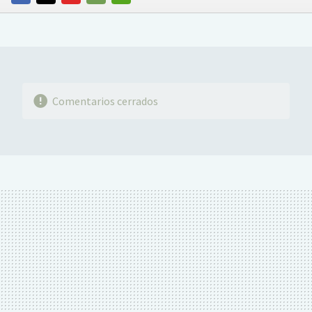
FACEBOOK
TWITTER
FLIPBOARD
E-
WHATSAPP
MAIL
Comentarios cerrados