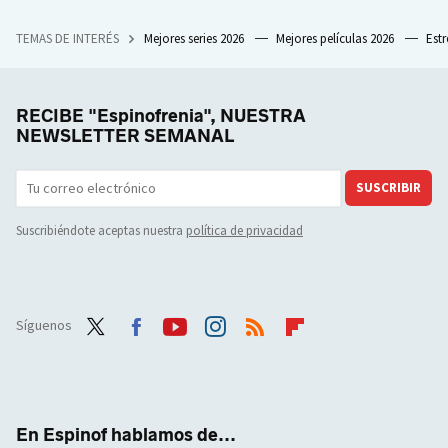
TEMAS DE INTERÉS
Mejores series 2026
Mejores películas 2026
Est
RECIBE "Espinofrenia", NUESTRA
NEWSLETTER SEMANAL
SUSCRIBIR
Suscribiéndote aceptas nuestra
política de privacidad
Síguenos
Twit
Face
Yout
Inst
RSS
Flip
ter
boo
ube
agra
boar
k
m
d
En Espinof hablamos de...