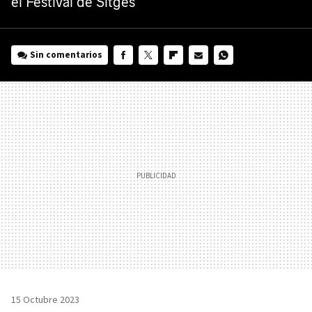
el Festival de Sitges
Sin comentarios
FACEBOOK
TWITTER
FLIPBOARD
E-
WHATSAPP
MAIL
15 Octubre 2023