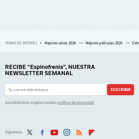
TEMAS DE INTERÉS
Mejores series 2026
Mejores películas 2026
Est
RECIBE "Espinofrenia", NUESTRA
NEWSLETTER SEMANAL
SUSCRIBIR
Suscribiéndote aceptas nuestra
política de privacidad
Síguenos