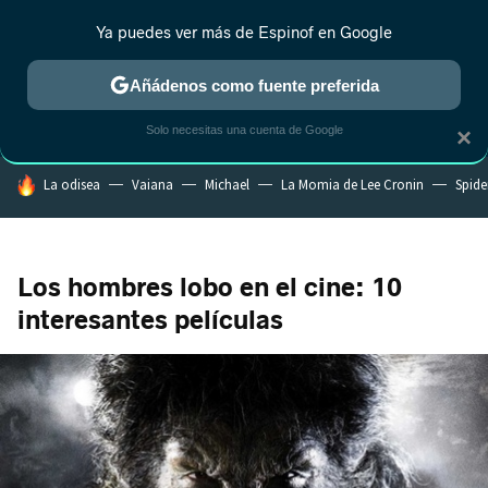
Ya puedes ver más de Espinof en Google
CRÍTICA
ESTRENOS
REALITY
ANIME
RANKINGS CINE
RA
Añádenos como fuente preferida
Solo necesitas una cuenta de Google
×
HOY SE HABLA DE
La odisea
Vaiana
Michael
La Momia de Lee Cronin
Spide
Los hombres lobo en el cine: 10
interesantes películas