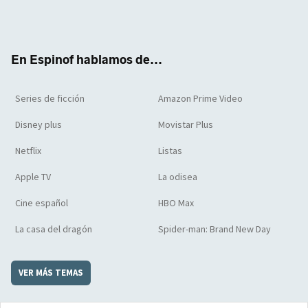
Twit
Face
Yout
Inst
RSS
Flip
ter
boo
ube
agra
boar
k
m
d
En Espinof hablamos de...
Series de ficción
Amazon Prime Video
Disney plus
Movistar Plus
Netflix
Listas
Apple TV
La odisea
Cine español
HBO Max
La casa del dragón
Spider-man: Brand New Day
VER MÁS TEMAS