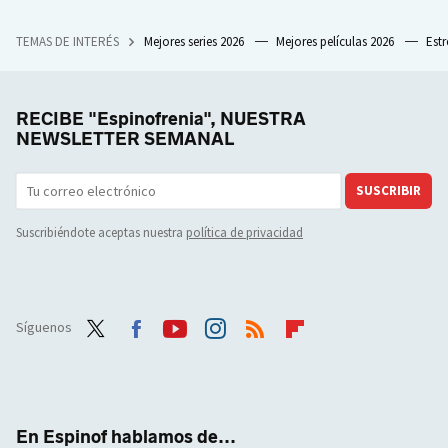
TEMAS DE INTERÉS
Mejores series 2026
Mejores películas 2026
Est
RECIBE "Espinofrenia", NUESTRA
NEWSLETTER SEMANAL
SUSCRIBIR
Suscribiéndote aceptas nuestra
política de privacidad
Síguenos
Twit
Face
Yout
Inst
RSS
Flip
ter
boo
ube
agra
boar
k
m
d
En Espinof hablamos de...