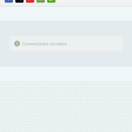
FACEBOOK
TWITTER
FLIPBOARD
E-
WHATSAPP
MAIL
Comentarios cerrados