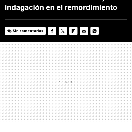
indagación en el remordimiento
Sin comentarios
FACEBOOK
TWITTER
FLIPBOARD
E-
WHATSAPP
MAIL