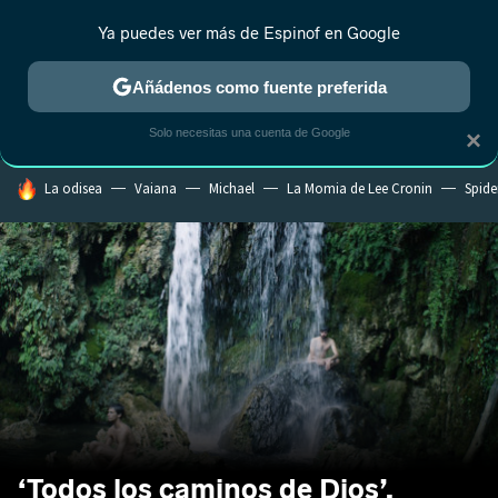
Ya puedes ver más de Espinof en Google
CRÍTICA
ESTRENOS
REALITY
ANIME
RANKINGS CINE
RA
Añádenos como fuente preferida
Solo necesitas una cuenta de Google
×
HOY SE HABLA DE
La odisea
Vaiana
Michael
La Momia de Lee Cronin
Spide
‘Todos los caminos de Dios’,