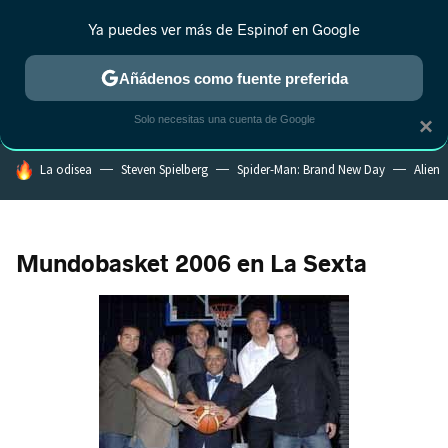
Ya puedes ver más de Espinof en Google
CRÍTICA
ESTRENOS
REALITY
ANIME
RANKINGS CINE
RA
Añádenos como fuente preferida
Solo necesitas una cuenta de Google
×
HOY SE HABLA DE
La odisea
Steven Spielberg
Spider-Man: Brand New Day
Alien
Mundobasket 2006 en La Sexta