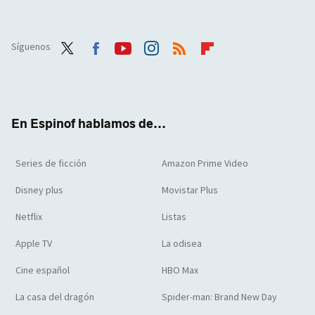
Síguenos
Twit
Face
Yout
Inst
RSS
Flip
ter
boo
ube
agra
boar
k
m
d
En Espinof hablamos de...
Series de ficción
Amazon Prime Video
Disney plus
Movistar Plus
Netflix
Listas
Apple TV
La odisea
Cine español
HBO Max
La casa del dragón
Spider-man: Brand New Day