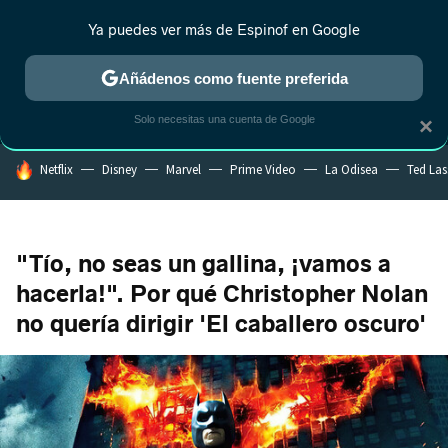
Ya puedes ver más de Espinof en Google
MENÚ
NUEVO
Añádenos como fuente preferida
CRÍTICA
ESTRENOS
REALITY
ANIME
RANKINGS CINE
RA
Solo necesitas una cuenta de Google
×
HOY SE HABLA DE
Netflix
Disney
Marvel
Prime Video
La Odisea
Ted La
"Tío, no seas un gallina, ¡vamos a
hacerla!". Por qué Christopher Nolan
no quería dirigir 'El caballero oscuro'