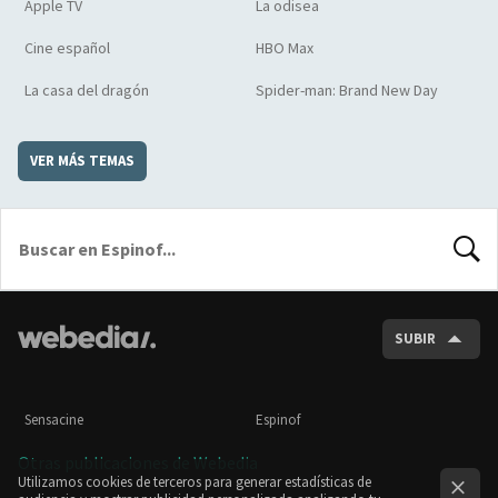
Apple TV
La odisea
Cine español
HBO Max
La casa del dragón
Spider-man: Brand New Day
VER MÁS TEMAS
BUSCA
SUBIR
Sensacine
Espinof
Otras publicaciones de Webedia
Utilizamos cookies de terceros para generar estadísticas de