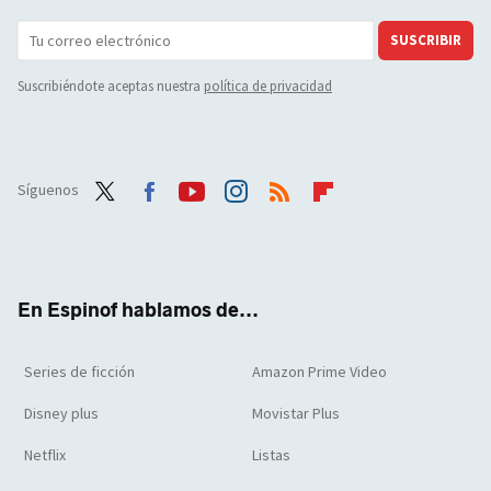
SUSCRIBIR
Suscribiéndote aceptas nuestra
política de privacidad
Síguenos
Twit
Face
Yout
Inst
RSS
Flip
ter
boo
ube
agra
boar
k
m
d
En Espinof hablamos de...
Series de ficción
Amazon Prime Video
Disney plus
Movistar Plus
Netflix
Listas