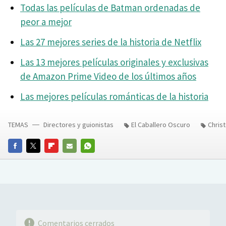
Todas las películas de Batman ordenadas de
peor a mejor
Las 27 mejores series de la historia de Netflix
Las 13 mejores películas originales y exclusivas
de Amazon Prime Video de los últimos años
Las mejores películas románticas de la historia
TEMAS
Directores y guionistas
El Caballero Oscuro
Chris
FACEBOOK
TWITTER
FLIPBOARD
E-
WHATSAPP
MAIL
Comentarios cerrados