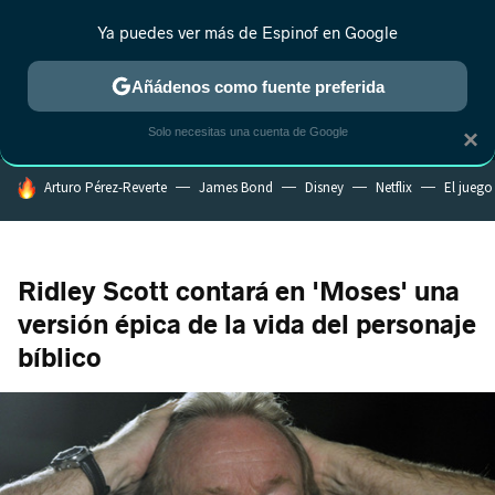
Ya puedes ver más de Espinof en Google
MENÚ
NUEVO
Añádenos como fuente preferida
CRÍTICA
ESTRENOS
REALITY
ANIME
RANKINGS CINE
RA
Solo necesitas una cuenta de Google
×
HOY SE HABLA DE
Arturo Pérez-Reverte
James Bond
Disney
Netflix
El juego
Ridley Scott contará en 'Moses' una
versión épica de la vida del personaje
bíblico