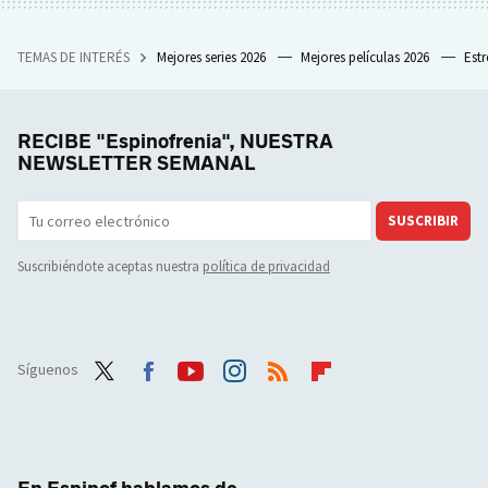
TEMAS DE INTERÉS
Mejores series 2026
Mejores películas 2026
Est
RECIBE "Espinofrenia", NUESTRA
NEWSLETTER SEMANAL
SUSCRIBIR
Suscribiéndote aceptas nuestra
política de privacidad
Síguenos
Twit
Face
Yout
Inst
RSS
Flip
ter
boo
ube
agra
boar
k
m
d