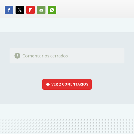
FACEBOOK
TWITTER
FLIPBOARD
E-
WHATSAPP
MAIL
Comentarios cerrados
VER
2 COMENTARIOS