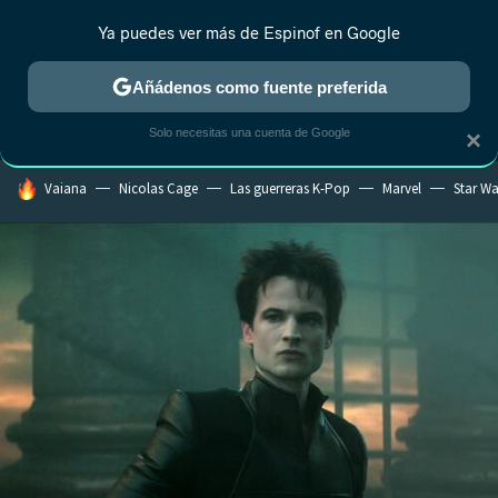
Ya puedes ver más de Espinof en Google
MENÚ
NUEVO
Añádenos como fuente preferida
CRÍTICA
ESTRENOS
REALITY
ANIME
RANKINGS CINE
RA
Solo necesitas una cuenta de Google
×
HOY SE HABLA DE
Vaiana
Nicolas Cage
Las guerreras K-Pop
Marvel
Star Wa