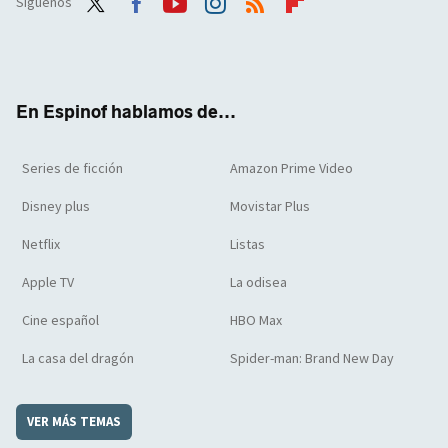
Síguenos
Twit
Face
Yout
Inst
RSS
Flip
ter
boo
ube
agra
boar
k
m
d
En Espinof hablamos de...
Series de ficción
Amazon Prime Video
Disney plus
Movistar Plus
Netflix
Listas
Apple TV
La odisea
Cine español
HBO Max
La casa del dragón
Spider-man: Brand New Day
VER MÁS TEMAS