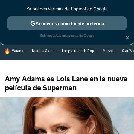
Ya puedes ver más de Espinof en Google
CRÍTICA
ESTRENOS
REALITY
ANIME
RANKINGS CINE
RA
Añádenos como fuente preferida
Solo necesitas una cuenta de Google
×
HOY SE HABLA DE
Vaiana
Nicolas Cage
Las guerreras K-Pop
Marvel
Star Wa
Amy Adams es Lois Lane en la nueva
película de Superman