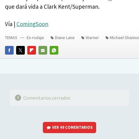
que dará vida a Clark Kent/Superman.
Vía |
ComingSoon
TEMAS
En rodaje
Diane Lane
Warner
Michael Shanno
FACEBOOK
TWITTER
FLIPBOARD
E-
WHATSAPP
MAIL
Comentarios cerrados
VER
49 COMENTARIOS