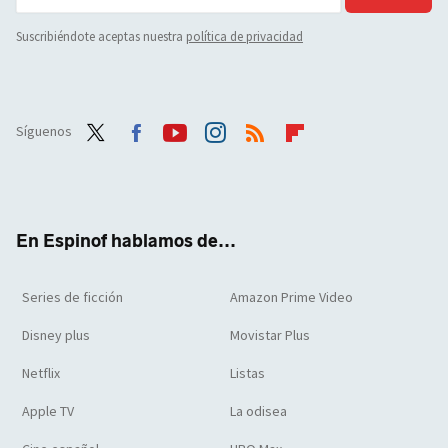
Suscribiéndote aceptas nuestra
política de privacidad
Síguenos
Twit
Face
Yout
Inst
RSS
Flip
ter
boo
ube
agra
boar
k
m
d
En Espinof hablamos de...
Series de ficción
Amazon Prime Video
Disney plus
Movistar Plus
Netflix
Listas
Apple TV
La odisea