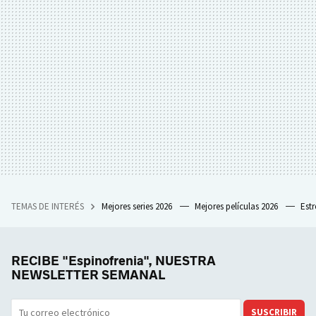
TEMAS DE INTERÉS
Mejores series 2026
Mejores películas 2026
Est
RECIBE "Espinofrenia", NUESTRA
NEWSLETTER SEMANAL
SUSCRIBIR