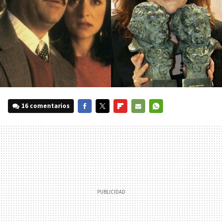
16 comentarios
FACEBOOK
TWITTER
FLIPBOARD
E-
WHATSAPP
MAIL