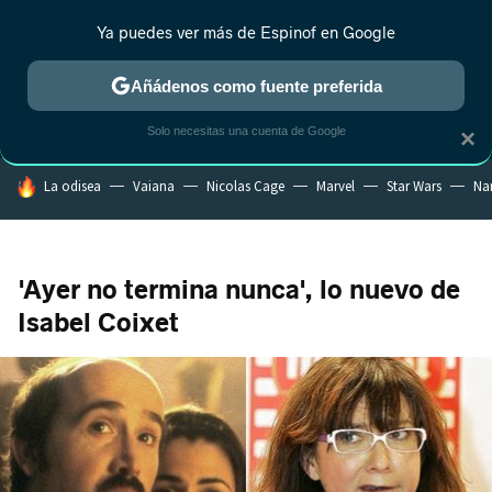
Ya puedes ver más de Espinof en Google
MENÚ
NUEVO
Añádenos como fuente preferida
CRÍTICA
ESTRENOS
REALITY
ANIME
RANKINGS CINE
RA
Solo necesitas una cuenta de Google
×
HOY SE HABLA DE
La odisea
Vaiana
Nicolas Cage
Marvel
Star Wars
Na
'Ayer no termina nunca', lo nuevo de
Isabel Coixet