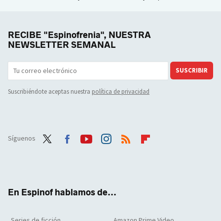
RECIBE "Espinofrenia", NUESTRA
NEWSLETTER SEMANAL
SUSCRIBIR
Suscribiéndote aceptas nuestra
política de privacidad
Síguenos
Twit
Face
Yout
Inst
RSS
Flip
ter
boo
ube
agra
boar
k
m
d
En Espinof hablamos de...
Series de ficción
Amazon Prime Video