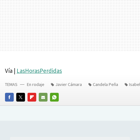
Vía |
LasHorasPerdidas
TEMAS
En rodaje
Javier Cámara
Candela Peña
Isabe
FACEBOOK
TWITTER
FLIPBOARD
E-
WHATSAPP
MAIL