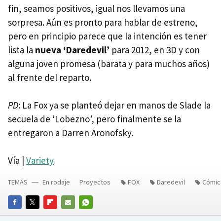
fin, seamos positivos, igual nos llevamos una
sorpresa. Aún es pronto para hablar de estreno,
pero en principio parece que la intención es tener
lista la
nueva ‘Daredevil’
para 2012, en 3D y con
alguna joven promesa (barata y para muchos años)
al frente del reparto.
PD
: La Fox ya se planteó dejar en manos de Slade la
secuela de ‘Lobezno’, pero finalmente se la
entregaron a Darren Aronofsky.
Vía |
Variety
TEMAS
En rodaje
Proyectos
FOX
Daredevil
Cómic
FACEBOOK
TWITTER
FLIPBOARD
E-
WHATSAPP