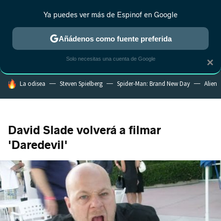
Ya puedes ver más de Espinof en Google
CRÍTICA
ESTRENOS
REALITY
ANIME
RANKINGS CINE
RA
Añádenos como fuente preferida
Solo necesitas una cuenta de Google
×
HOY SE HABLA DE
La odisea
Steven Spielberg
Spider-Man: Brand New Day
Alien
David Slade volverá a filmar
'Daredevil'