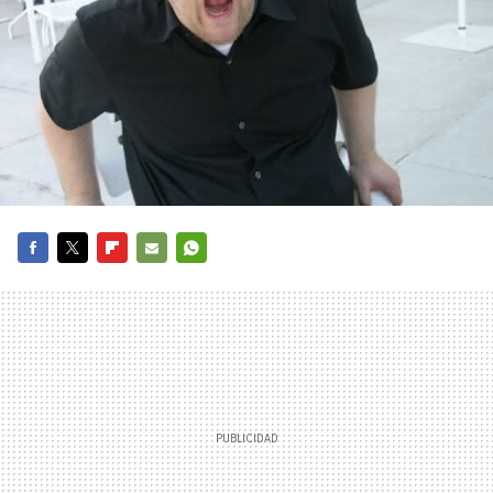
FACEBOOK
TWITTER
FLIPBOARD
E-
WHATSAPP
MAIL