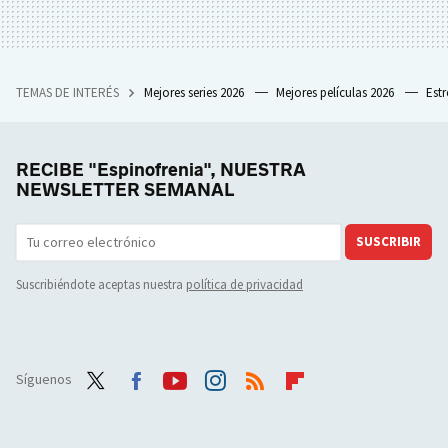
TEMAS DE INTERÉS
Mejores series 2026
Mejores películas 2026
Est
RECIBE "Espinofrenia", NUESTRA
NEWSLETTER SEMANAL
SUSCRIBIR
Suscribiéndote aceptas nuestra
política de privacidad
Síguenos
Twit
Face
Yout
Inst
RSS
Flip
ter
boo
ube
agra
boar