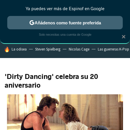
Ya puedes ver más de Espinof en Google
MENÚ
NUEVO
Añádenos como fuente preferida
CRÍTICA
ESTRENOS
REALITY
ANIME
RANKINGS CINE
RA
Solo necesitas una cuenta de Google
×
HOY SE HABLA DE
La odisea
Steven Spielberg
Nicolas Cage
Las guerreras K-Pop
'Dirty Dancing' celebra su 20
aniversario