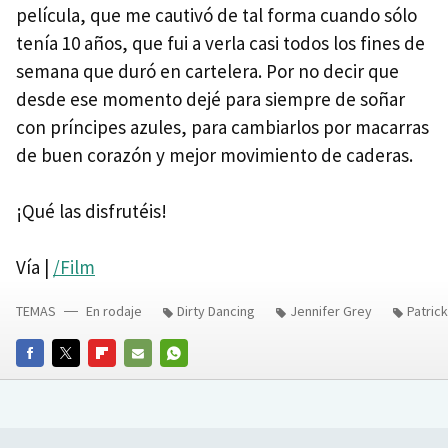
película, que me cautivó de tal forma cuando sólo
tenía 10 años, que fui a verla casi todos los fines de
semana que duró en cartelera. Por no decir que
desde ese momento dejé para siempre de soñar
con príncipes azules, para cambiarlos por macarras
de buen corazón y mejor movimiento de caderas.
¡Qué las disfrutéis!
Vía |
/Film
TEMAS
En rodaje
Dirty Dancing
Jennifer Grey
Patric
FACEBOOK
TWITTER
FLIPBOARD
E-
WHATSAPP
MAIL