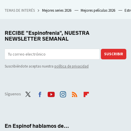
TEMAS DE INTERÉS
Mejores series 2026
Mejores películas 2026
Est
RECIBE "Espinofrenia", NUESTRA
NEWSLETTER SEMANAL
SUSCRIBIR
Suscribiéndote aceptas nuestra
política de privacidad
Síguenos
Twit
Face
Yout
Inst
RSS
Flip
ter
boo
ube
agra
boar
k
m
d
En Espinof hablamos de...