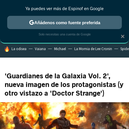
Ya puedes ver más de Espinof en Google
MENÚ
NUEVO
Añádenos como fuente preferida
CRÍTICA
ESTRENOS
REALITY
ANIME
RANKINGS CINE
RA
Solo necesitas una cuenta de Google
×
HOY SE HABLA DE
La odisea
Vaiana
Michael
La Momia de Lee Cronin
Spide
'Guardianes de la Galaxia Vol. 2',
nueva imagen de los protagonistas (y
otro vistazo a 'Doctor Strange')