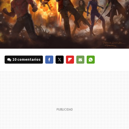
10 comentarios
FACEBOOK
TWITTER
FLIPBOARD
E-
WHATSAPP
MAIL