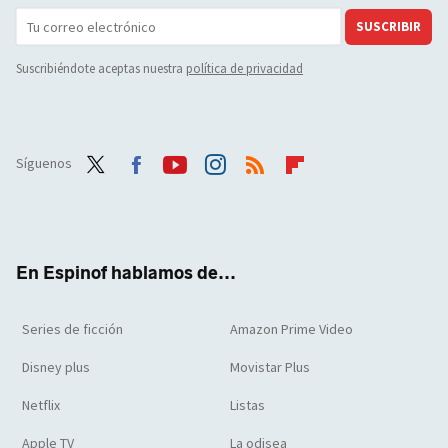
SUSCRIBIR
Suscribiéndote aceptas nuestra
política de privacidad
Síguenos
Twit
Face
Yout
Inst
RSS
Flip
ter
boo
ube
agra
boar
k
m
d
En Espinof hablamos de...
Series de ficción
Amazon Prime Video
Disney plus
Movistar Plus
Netflix
Listas
Apple TV
La odisea