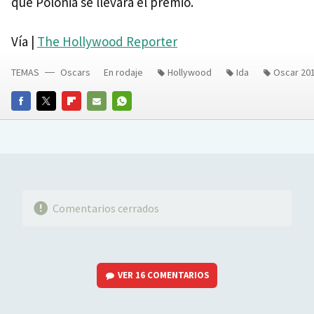
que Polonia se llevará el premio.
Vía |
The Hollywood Reporter
TEMAS
Oscars
En rodaje
Hollywood
Ida
Oscar 20
FACEBOOK
TWITTER
FLIPBOARD
E-
WHATSAPP
MAIL
Comentarios cerrados
VER
16 COMENTARIOS