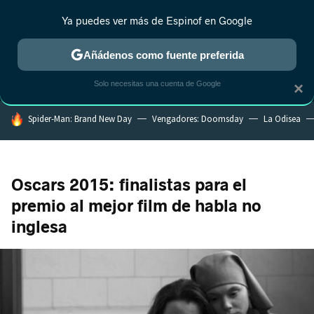
Ya puedes ver más de Espinof en Google
MENÚ
NUEVO
Añádenos como fuente preferida
CRÍTICA
ESTRENOS
REALITY
ANIME
RANKINGS CINE
RA
Solo necesitas una cuenta de Google
×
HOY SE HABLA DE
Spider-Man: Brand New Day
Vengadores: Doomsday
La Odisea
Oscars 2015: finalistas para el
premio al mejor film de habla no
inglesa