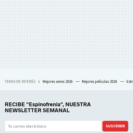
TEMAS DE INTERÉS
Mejores series 2026
Mejores películas 2026
Est
RECIBE "Espinofrenia", NUESTRA
NEWSLETTER SEMANAL
SUSCRIBIR