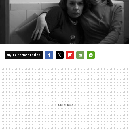
17 comentarios
FACEBOOK
TWITTER
FLIPBOARD
E-
WHATSAPP
MAIL