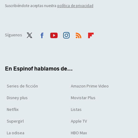
Suscribiéndote aceptas nuestra
política de privacidad
Síguenos
Twit
Face
Yout
Inst
RSS
Flip
ter
boo
ube
agra
boar
k
m
d
En Espinof hablamos de...
Series de ficción
Amazon Prime Video
Disney plus
Movistar Plus
Netflix
Listas
Supergirl
Apple TV
La odisea
HBO Max