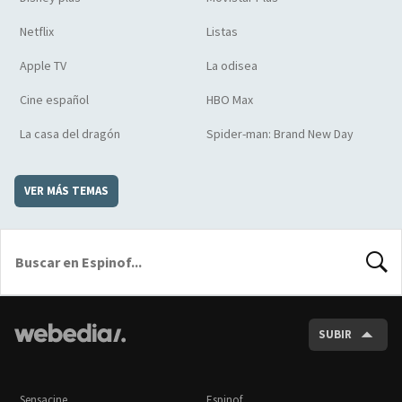
Netflix
Listas
Apple TV
La odisea
Cine español
HBO Max
La casa del dragón
Spider-man: Brand New Day
VER MÁS TEMAS
BUSCA
SUBIR
Sensacine
Espinof