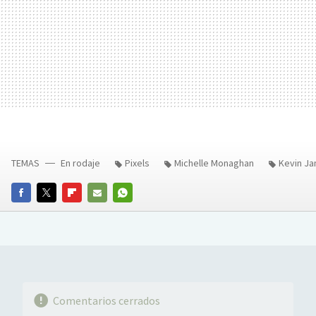
TEMAS
En rodaje
Pixels
Michelle Monaghan
Kevin J
FACEBOOK
TWITTER
FLIPBOARD
E-
WHATSAPP
MAIL
Comentarios cerrados