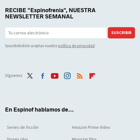
RECIBE "Espinofrenia", NUESTRA
NEWSLETTER SEMANAL
SUSCRIBIR
Suscribiéndote aceptas nuestra
política de privacidad
Síguenos
Twit
Face
Yout
Inst
RSS
Flip
ter
boo
ube
agra
boar
k
m
d
En Espinof hablamos de...
Series de ficción
Amazon Prime Video
Disney plus
Movistar Plus