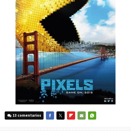
13 comentarios
FACEBOOK
TWITTER
FLIPBOARD
E-
WHATSAPP