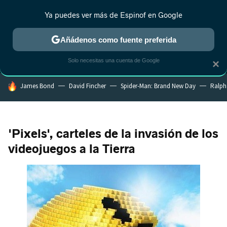
Ya puedes ver más de Espinof en Google
MENÚ
NUEVO
Añádenos como fuente preferida
CRÍTICA
ESTRENOS
REALITY
ANIME
RANKINGS CINE
RA
Solo necesitas una cuenta de Google
×
HOY SE HABLA DE
James Bond
David Fincher
Spider-Man: Brand New Day
Ralph
'Pixels', carteles de la invasión de los
videojuegos a la Tierra