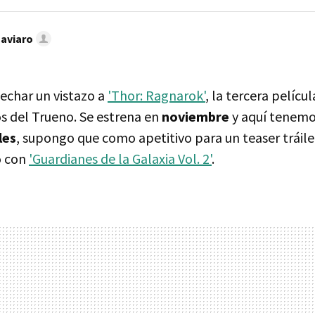
Caviaro
echar un vistazo a
'Thor: Ragnarok'
, la tercera pelícu
os del Trueno. Se estrena en
noviembre
y aquí tenemo
les
, supongo que como apetitivo para un teaser tráile
o con
'Guardianes de la Galaxia Vol. 2'
.