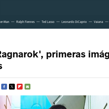
der-Man
Ralph Fiennes
Ted Lasso
Leonardo DiCaprio
Vaiana
Ragnarok', primeras imá
s
FACEBOOK
TWITTER
FLIPBOARD
E-
MAIL