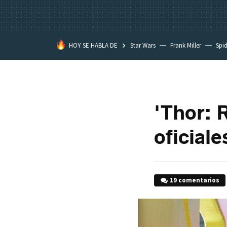
HOY SE HABLA DE
Star Wars
Frank Miller
Spi
'Thor: 
oficiale
19 comentarios