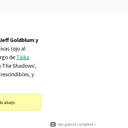
Jeff Goldblum y
vas (ojo al
argo de
Taika
 The Shadows',
rescindibles, y
ás abajo.
Ver galería completa »