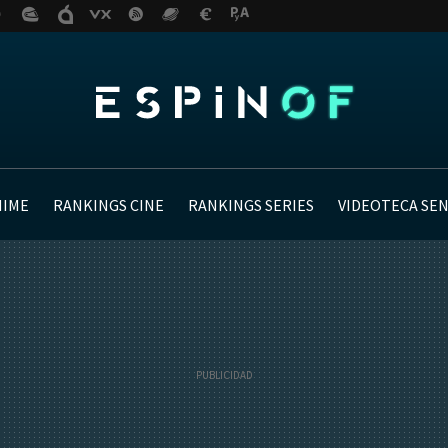
NIME
RANKINGS CINE
RANKINGS SERIES
VIDEOTECA SE