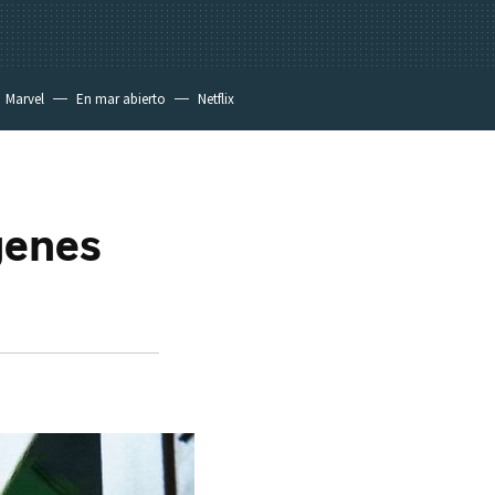
Marvel
En mar abierto
Netflix
genes