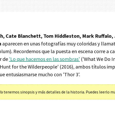
, Cate Blanchett, Tom Hiddleston, Mark Ruffalo, 
n
aparecen en unas fotografías muy coloridas y llamati
lum). Recordemos que la puesta en escena corre a c
or de
'Lo que hacemos en las sombras'
('What We Do In
'Hunt for the Wilderpeople' (2016), ambos títulos imp
que entusiasmarse mucho con 'Thor 3'.
Ya tenemos sinopsis y más detalles de la historia. Puedes leerlo m