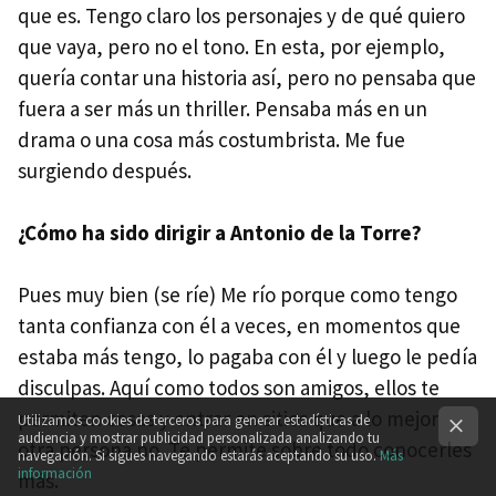
que es. Tengo claro los personajes y de qué quiero
que vaya, pero no el tono. En esta, por ejemplo,
quería contar una historia así, pero no pensaba que
fuera a ser más un thriller. Pensaba más en un
drama o una cosa más costumbrista. Me fue
surgiendo después.
¿Cómo ha sido dirigir a Antonio de la Torre?
Pues muy bien (se ríe) Me río porque como tengo
tanta confianza con él a veces, en momentos que
estaba más tengo, lo pagaba con él y luego le pedía
disculpas. Aquí como todos son amigos, ellos te
permiten cosas y entrar en sitios que a lo mejor
Utilizamos cookies de terceros para generar estadísticas de
audiencia y mostrar publicidad personalizada analizando tu
otra persona no. Te permite sobre todo conocerles
navegación. Si sigues navegando estarás aceptando su uso.
Más
información
más.