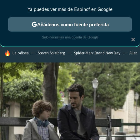
Ya puedes ver más de Espinof en Google
MENÚ
NUEVO
Añádenos como fuente preferida
CRÍTICA
ESTRENOS
REALITY
ANIME
RANKINGS CINE
RA
Solo necesitas una cuenta de Google
×
HOY SE HABLA DE
La odisea
Steven Spielberg
Spider-Man: Brand New Day
Alien