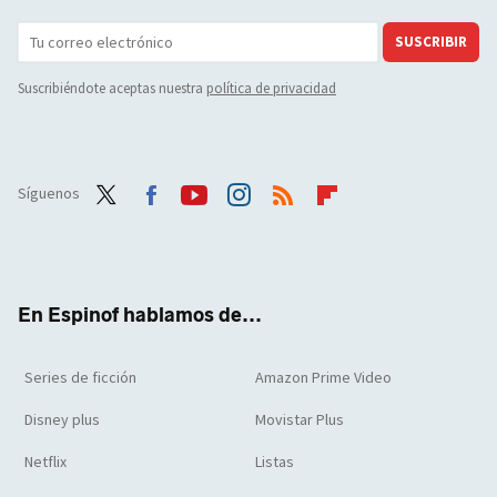
SUSCRIBIR
Suscribiéndote aceptas nuestra
política de privacidad
Síguenos
Twit
Face
Yout
Inst
RSS
Flip
ter
boo
ube
agra
boar
k
m
d
En Espinof hablamos de...
Series de ficción
Amazon Prime Video
Disney plus
Movistar Plus
Netflix
Listas