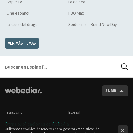
Apple TV
La odisea
Cine español
HBO Max
La casa del dragón
Spider-man: Brand New Day
VER MÁS TEMAS
BUSCA
SUBIR
Sensacine
Espinof
Otras publicaciones de Webedia
Utilizamos cookies de terceros para generar estadísticas de