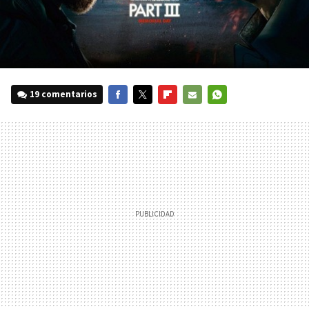
19 comentarios
FACEBOOK
TWITTER
FLIPBOARD
E-
WHATSAPP
MAIL