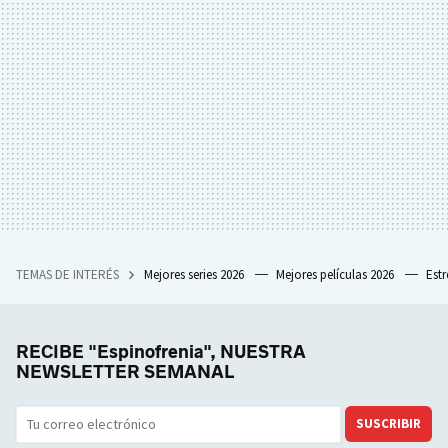
TEMAS DE INTERÉS
Mejores series 2026
Mejores películas 2026
Est
RECIBE "Espinofrenia", NUESTRA
NEWSLETTER SEMANAL
SUSCRIBIR