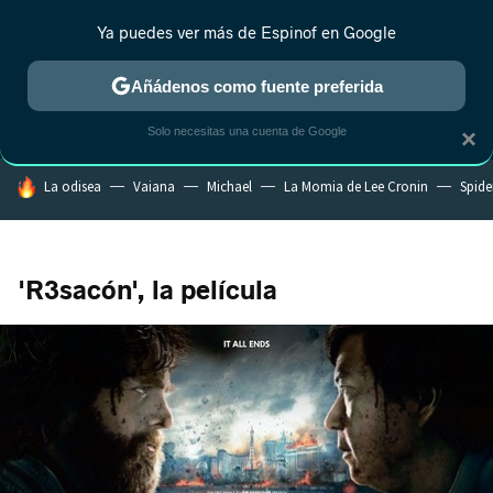
Ya puedes ver más de Espinof en Google
MENÚ
NUEVO
Añádenos como fuente preferida
CRÍTICA
ESTRENOS
REALITY
ANIME
RANKINGS CINE
RA
Solo necesitas una cuenta de Google
×
HOY SE HABLA DE
La odisea
Vaiana
Michael
La Momia de Lee Cronin
Spide
'R3sacón', la película