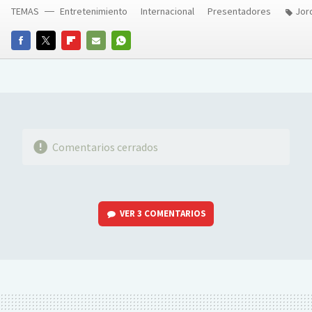
TEMAS
Entretenimiento
Internacional
Presentadores
Jor
FACEBOOK
TWITTER
FLIPBOARD
E-
WHATSAPP
MAIL
Comentarios cerrados
VER
3 COMENTARIOS