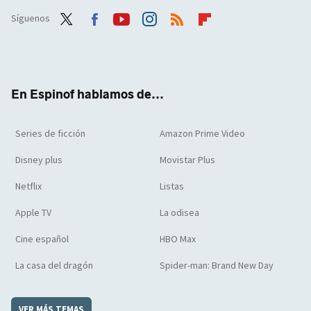
Síguenos
Twit
Face
Yout
Inst
RSS
Flip
ter
boo
ube
agra
boar
k
m
d
En Espinof hablamos de...
Series de ficción
Amazon Prime Video
Disney plus
Movistar Plus
Netflix
Listas
Apple TV
La odisea
Cine español
HBO Max
La casa del dragón
Spider-man: Brand New Day
VER MÁS TEMAS