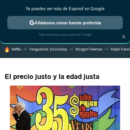
Ya puedes ver más de Espinof en Google
CRÍTICA
ESTRENOS
REALITY
ANIME
RANKINGS CINE
RA
Añádenos como fuente preferida
Solo necesitas una cuenta de Google
×
HOY SE HABLA DE
Netflix
Vengadores: Doomsday
Morgan Freeman
Ralph Fienn
El precio justo y la edad justa