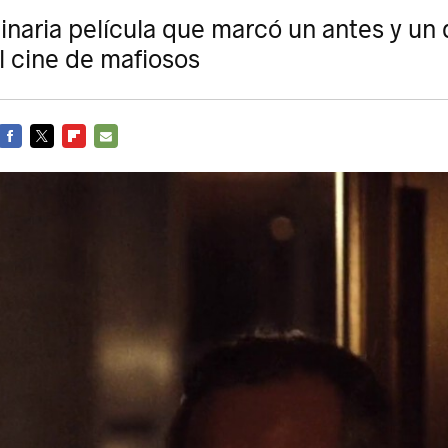
inaria película que marcó un antes y un
el cine de mafiosos
FACEBOOK
TWITTER
FLIPBOARD
E-
MAIL