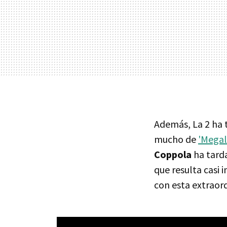
Además, La 2 ha t
mucho de
'Megal
Coppola
ha tard
que resulta casi 
con esta extraor