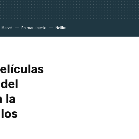
Marvel
En mar abierto
Netflix
elículas
 del
 la
 los