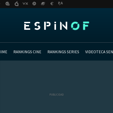
NIME
RANKINGS CINE
RANKINGS SERIES
VIDEOTECA SE