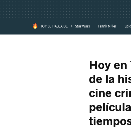
HOY SE HABLA DE
Star Wars
Frank Miller
Spi
Hoy en 
de la h
cine cri
películ
tiempo