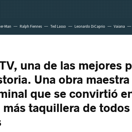
der-Man
Ralph Fiennes
Ted Lasso
Leonardo DiCaprio
Vaiana
TV, una de las mejores p
istoria. Una obra maestra
minal que se convirtió en
a más taquillera de todos
s