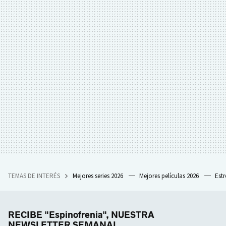
TEMAS DE INTERÉS
Mejores series 2026
Mejores películas 2026
Est
RECIBE "Espinofrenia", NUESTRA
NEWSLETTER SEMANAL