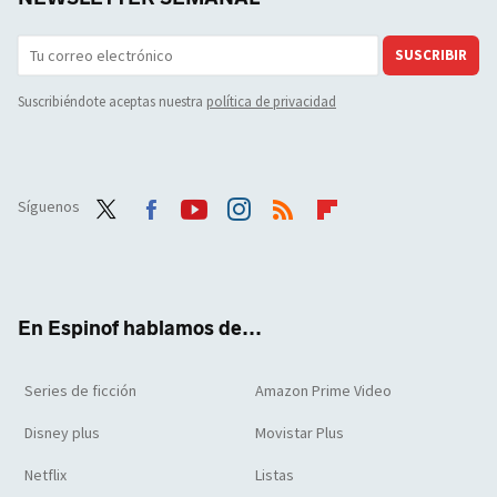
SUSCRIBIR
Suscribiéndote aceptas nuestra
política de privacidad
Síguenos
Twit
Face
Yout
Inst
RSS
Flip
ter
boo
ube
agra
boar
k
m
d
En Espinof hablamos de...
Series de ficción
Amazon Prime Video
Disney plus
Movistar Plus
Netflix
Listas