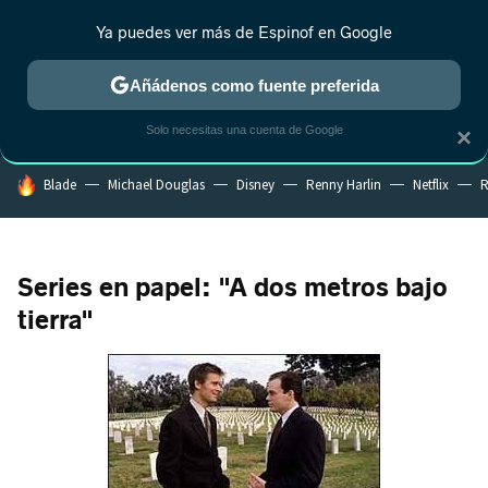
Ya puedes ver más de Espinof en Google
MENÚ
NUEVO
Añádenos como fuente preferida
CRÍTICA
ESTRENOS
REALITY
ANIME
RANKINGS CINE
RA
Solo necesitas una cuenta de Google
×
HOY SE HABLA DE
Blade
Michael Douglas
Disney
Renny Harlin
Netflix
R
Series en papel: "A dos metros bajo
tierra"