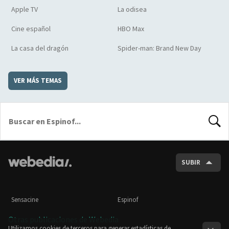
Apple TV
La odisea
Cine español
HBO Max
La casa del dragón
Spider-man: Brand New Day
VER MÁS TEMAS
BUSCA
SUBIR
Sensacine
Espinof
Otras publicaciones de Webedia
Utilizamos cookies de terceros para generar estadísticas de