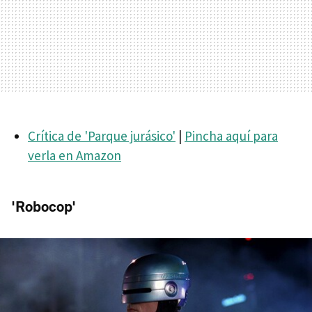
Crítica de 'Parque jurásico'
|
Pincha aquí para
verla en Amazon
'Robocop'