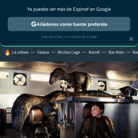
Ya puedes ver más de Espinof en Google
CRÍTICA
ESTRENOS
REALITY
ANIME
RANKINGS CINE
RA
Añádenos como fuente preferida
Solo necesitas una cuenta de Google
×
HOY SE HABLA DE
La odisea
Vaiana
Nicolas Cage
Marvel
Star Wars
Na