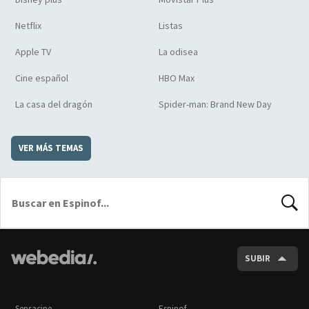
Netflix
Listas
Apple TV
La odisea
Cine español
HBO Max
La casa del dragón
Spider-man: Brand New Day
VER MÁS TEMAS
BUSCA
SUBIR
Sensacine
Espinof