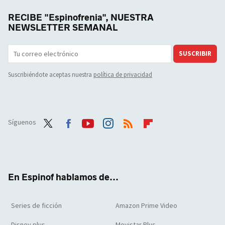
RECIBE "Espinofrenia", NUESTRA
NEWSLETTER SEMANAL
SUSCRIBIR
Suscribiéndote aceptas nuestra
política de privacidad
Síguenos
Twit
Face
Yout
Inst
RSS
Flip
ter
boo
ube
agra
boar
k
m
d
En Espinof hablamos de...
Series de ficción
Amazon Prime Video
Disney plus
Movistar Plus