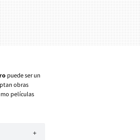
bro
puede ser un
aptan obras
omo películas