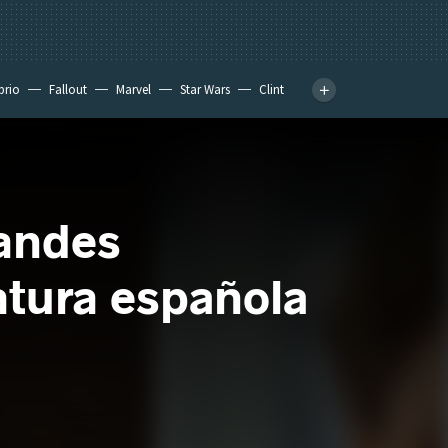
prio
Fallout
Marvel
Star Wars
Clint
randes
ratura española