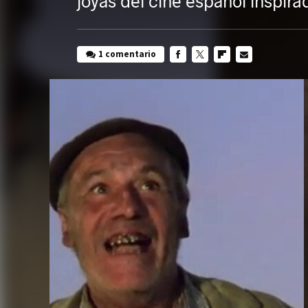
joyas del cine español inspirad
1 comentario
FACEBOOK
TWITTER
FLIPBOARD
E-
MAIL