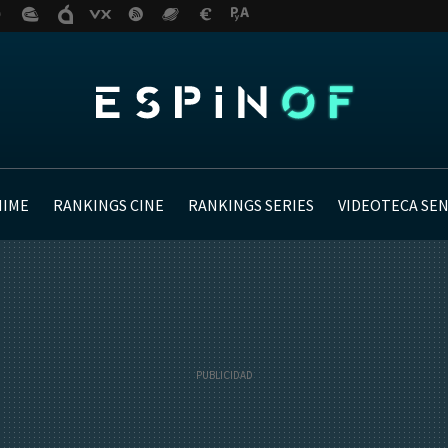
NIME
RANKINGS CINE
RANKINGS SERIES
VIDEOTECA SE