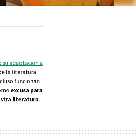
 o su adaptación a
e la literatura
ncluso funcionan
 como
excusa para
stra literatura
.