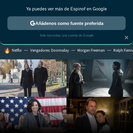
Ya puedes ver más de Espinof en Google
MENÚ
NUEVO
Añádenos como fuente preferida
CRÍTICA
ESTRENOS
REALITY
ANIME
RANKINGS CINE
RA
Solo necesitas una cuenta de Google
×
HOY SE HABLA DE
Netflix
Vengadores: Doomsday
Morgan Freeman
Ralph Fienn