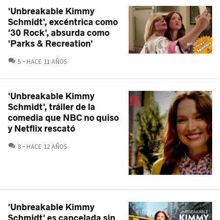
'Unbreakable Kimmy
Schmidt', excéntrica como
'30 Rock', absurda como
'Parks & Recreation'
COMENTARIOS
5
HACE 11 AÑOS
'Unbreakable Kimmy
Schmidt', tráiler de la
comedia que NBC no quiso
y Netflix rescató
COMENTARIOS
8
HACE 12 AÑOS
'Unbreakable Kimmy
Schmidt' es cancelada sin