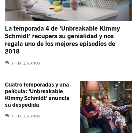
La temporada 4 de 'Unbreakable Kimmy
Schmidt' recupera su genialidad y nos
regala uno de los mejores episodios de
2018
COMENTARIOS
3
HACE 8 AÑOS
Cuatro temporadas y una
película: 'Unbreakable
Kimmy Schmidt' anuncia
su despedida
COMENTARIOS
3
HACE 8 AÑOS