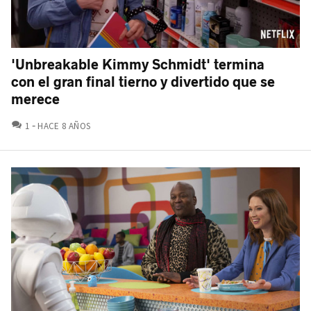
'Unbreakable Kimmy Schmidt' termina
con el gran final tierno y divertido que se
merece
COMENTARIOS
1
HACE 8 AÑOS