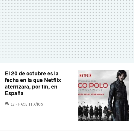
El 20 de octubre es la
fecha en la que Netflix
aterrizará, por fin, en
España
COMENTARIOS
12
HACE 11 AÑOS