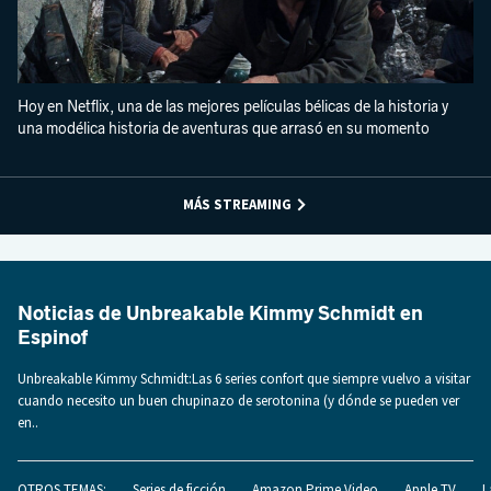
Hoy en Netflix, una de las mejores películas bélicas de la historia y
una modélica historia de aventuras que arrasó en su momento
MÁS STREAMING
Noticias de Unbreakable Kimmy Schmidt en
Espinof
Unbreakable Kimmy Schmidt:Las 6 series confort que siempre vuelvo a visitar
cuando necesito un buen chupinazo de serotonina (y dónde se pueden ver
en..
OTROS TEMAS:
Series de ficción
Amazon Prime Video
Apple TV
L