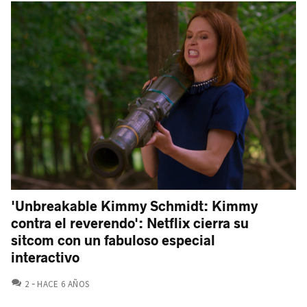
'Unbreakable Kimmy Schmidt: Kimmy
contra el reverendo': Netflix cierra su
sitcom con un fabuloso especial
interactivo
COMENTARIOS
2
HACE 6 AÑOS