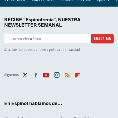
RECIBE "Espinofrenia", NUESTRA
NEWSLETTER SEMANAL
SUSCRIBIR
Suscribiéndote aceptas nuestra
política de privacidad
Síguenos
Twit
Face
Yout
Inst
RSS
Flip
ter
boo
ube
agra
boar
k
m
d
En Espinof hablamos de...