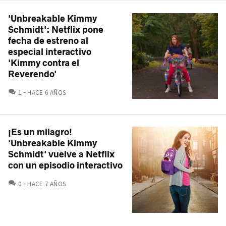
'Unbreakable Kimmy
Schmidt': Netflix pone
fecha de estreno al
especial interactivo
'Kimmy contra el
Reverendo'
COMENTARIOS
1
HACE 6 AÑOS
¡Es un milagro!
'Unbreakable Kimmy
Schmidt' vuelve a Netflix
con un episodio interactivo
COMENTARIOS
0
HACE 7 AÑOS