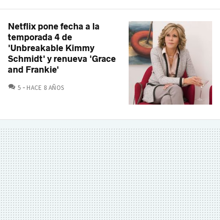
Netflix pone fecha a la
temporada 4 de
'Unbreakable Kimmy
Schmidt' y renueva 'Grace
and Frankie'
COMENTARIOS
5
HACE 8 AÑOS