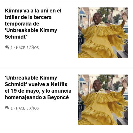
Kimmy va a la uni en el
tráiler de la tercera
temporada de
'Unbreakable Kimmy
Schmidt'
COMENTARIOS
1
HACE 9 AÑOS
'Unbreakable Kimmy
Schmidt' vuelve a Netflix
el 19 de mayo, y lo anuncia
homenajeando a Beyoncé
COMENTARIOS
1
HACE 9 AÑOS