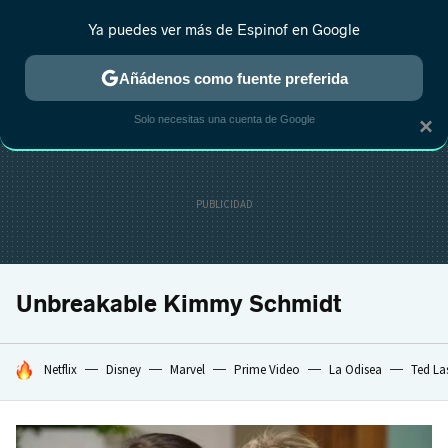
Ya puedes ver más de Espinof en Google
CRÍTICA
ESTRENOS
REALITY
ANIME
RANKINGS CINE
RA
Añádenos como fuente preferida
Solo necesitas una cuenta de Google
×
Unbreakable Kimmy Schmidt
HOY SE HABLA DE
Netflix
Disney
Marvel
Prime Video
La Odisea
Ted La