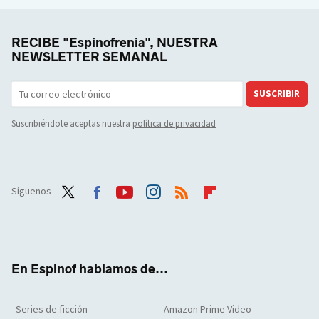
RECIBE "Espinofrenia", NUESTRA
NEWSLETTER SEMANAL
SUSCRIBIR
Suscribiéndote aceptas nuestra
política de privacidad
Síguenos
Twit
Face
Yout
Inst
RSS
Flip
ter
boo
ube
agra
boar
k
m
d
En Espinof hablamos de...
Series de ficción
Amazon Prime Video