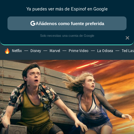
Ya puedes ver más de Espinof en Google
MENÚ
NUEVO
Añádenos como fuente preferida
CRÍTICA
ESTRENOS
REALITY
ANIME
RANKINGS CINE
RA
Solo necesitas una cuenta de Google
×
HOY SE HABLA DE
Netflix
Disney
Marvel
Prime Video
La Odisea
Ted La