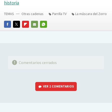
historia
TEMAS
Otras cadenas
Parrilla TV
La máscara del Zorro
FACEBOOK
TWITTER
FLIPBOARD
E-
WHATSAPP
MAIL
Comentarios cerrados
VER
2 COMENTARIOS