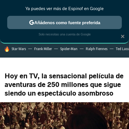
Ya puedes ver más de Espinof en Google
MENÚ
NUEVO
Añádenos como fuente preferida
CRÍTICA
ESTRENOS
REALITY
ANIME
RANKINGS CINE
RA
Solo necesitas una cuenta de Google
×
HOY SE HABLA DE
Star Wars
Frank Miller
Spider-Man
Ralph Fiennes
Ted Las
Hoy en TV, la sensacional película de
aventuras de 250 millones que sigue
siendo un espectáculo asombroso