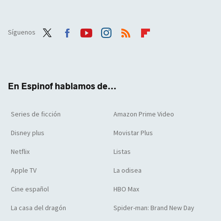
Síguenos
Twit
Face
Yout
Inst
RSS
Flip
ter
boo
ube
agra
boar
k
m
d
En Espinof hablamos de...
Series de ficción
Amazon Prime Video
Disney plus
Movistar Plus
Netflix
Listas
Apple TV
La odisea
Cine español
HBO Max
La casa del dragón
Spider-man: Brand New Day