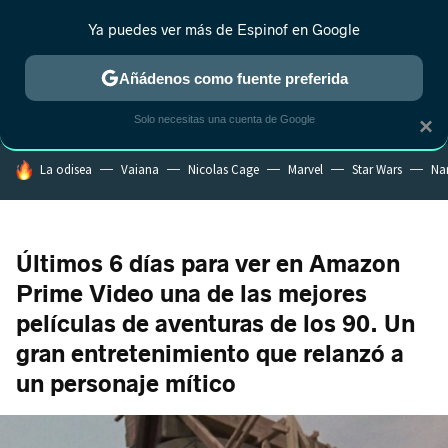
Ya puedes ver más de Espinof en Google
CRÍTICA
ESTRENOS
REALITY
ANIME
RANKINGS CINE
RA
Añádenos como fuente preferida
Solo necesitas una cuenta de Google
×
HOY SE HABLA DE
La odisea
Vaiana
Nicolas Cage
Marvel
Star Wars
Na
Últimos 6 días para ver en Amazon
Prime Video una de las mejores
películas de aventuras de los 90. Un
gran entretenimiento que relanzó a
un personaje mítico