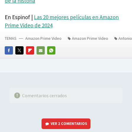
de la historia
En Espinof |
Las 20 mejores películas en Amazon
Prime Video de 2024
TEMAS
Amazon Prime Video
Amazon Prime Video
Antoni
FACEBOOK
TWITTER
FLIPBOARD
E-
WHATSAPP
MAIL
Comentarios cerrados
VER
2 COMENTARIOS