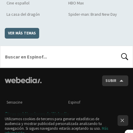
Cine español
HBO Max
La casa del dragón
Spider-man: Brand New Day
VER MÁS TEMAS
BUSCA
SUBIR
Sensacine
Espinof
Otras publicaciones de Webedia
Utilizamos cookies de terceros para generar estadísticas de
audiencia y mostrar publicidad personalizada analizando tu
navegación. Si sigues navegando estarás aceptando su uso.
Más