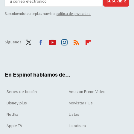
SUSCRIBIR
Suscribiéndote aceptas nuestra
política de privacidad
Síguenos
Twit
Face
Yout
Inst
RSS
Flip
ter
boo
ube
agra
boar
k
m
d
En Espinof hablamos de...
Series de ficción
Amazon Prime Video
Disney plus
Movistar Plus
Netflix
Listas
Apple TV
La odisea